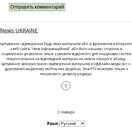
News UKRAINE
Цитування і відтворення будь-яких матеріалів або їх фрагментів в Інтернеті
з веб-сайта "Ізюм Інформаційний" або його каналів і сторінок в
соцмережах дозволено лише з умовою відкритого для пошукових систем
гіперпосилання на відповідний матеріал не нижче першого абзацу.
Цитування, використання і відтворення матеріалів в оффлайн-медіа (в т.ч.
друкованих виданнях), мобільних додатках, SmartTV можливо тільки з
письмового дозволу редакції.
Наверх
Язык: