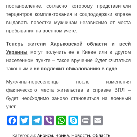
постановление, согласно которому представители
терцентров комплектования и соцподдержки вправе
выдавать повестки мужчинам независимо от места
пребывания на военном учете.
Теперь жители Харьковской области и всей
Украины
могут получить ее в Киеве или в другом
населенном пункте – такое вручение будет считаться
законным и
не подлежит обжалованию в суде.
Мужчины-переселенцы после изменения
фактического места жительства в справке ВПЛ –
будет необходимо заново становиться на военный
учет.
F
T
T
Vi
W
S
Pr
E
ac
w
el
b
h
k
in
m
Категории:
Анонсы
,
Война
,
Новости
,
Область