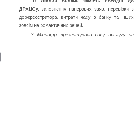
10 хвилин онлайн замість походів до
ДРАЦСу,
заповнення паперових заяв, перевірки в
держреєстратора, витрати часу в банку та інших
зовсім не романтичних речей.
У Мінцифрі презентували нову послугу на
E
m
ail