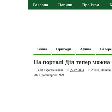
Головна
Новини
Про Ізюм
К
Війна
Пригоди
Афіша
Галере
На порталі Дія тепер можна
Ізюм Інформаційний
27.02.2023
Анонс
,
Новини
Просмотрели: 979