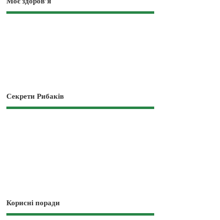
Моє здоров’я
Секрети Рибаків
Корисні поради