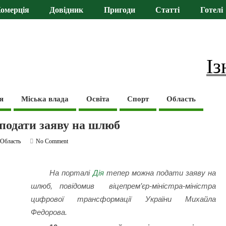
омерція
Довідник
Пригоди
Статті
Готелі
Із
я
Міська влада
Освіта
Спорт
Область
 подати заяву на шлюб
,
Область
No Comment
На порталі
Дія
тепер можна подати заяву на
шлюб, повідомив віцепрем’єр-міністра-міністра
цифрової трансформації України Михайла
Федорова.