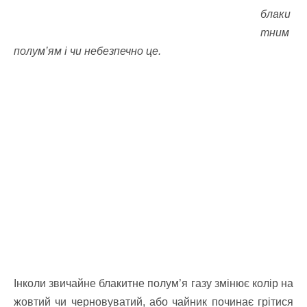
блаки
тним
полум’ям і чи небезпечно це.
Інколи звичайне блакитне полум’я газу змінює колір на
жовтий чи черновуватий, або чайник починає грітися