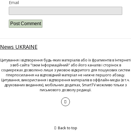
Email
News UKRAINE
Цитування і відтворення будь-яких матеріалів або їх фрагментів в Інтернеті
з веб-сайта "Ізюм Інформаційний" або його каналів і сторінок в
соцмережах дозволено лише з умовою відкритого для пошукових систем
гіперпосилання на відповідний матеріал не нижче першого абзацу.
Цитування, використання і відтворення матеріалів в оффлайн-медіа (в т.ч.
друкованих виданнях), мобільних додатках, SmartTV можливо тільки з
письмового дозволу редакції.
Back to top