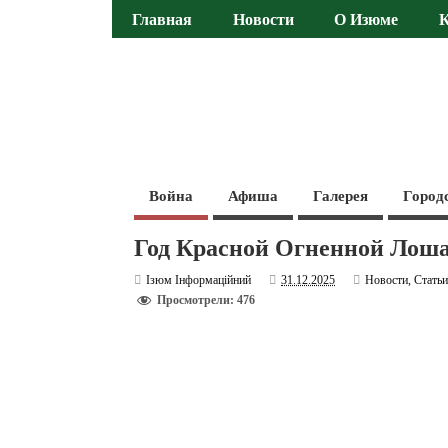
Главная
Новости
О Изюме
Война
Афиша
Галерея
Город
Год Красной Огненной Лоша
Ізюм Інформаційний
31.12.2025
Новости
,
Стать
Просмотрели: 476