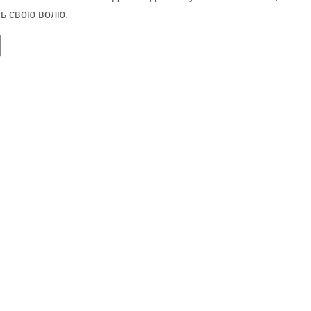
ть свою волю.
E
m
ail