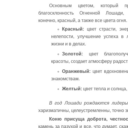
Основным цветом, который пр
благосклонность Огненной Лошади, 
конечно, красный, а также все цвета огня.
Красный:
цвет страсти, эне
нелепости, улучшение успеха в 
жизни и в делах.
Золотой:
цвет благополу
красоты, создает атмосферу радост
Оранжевый:
цвет вдохновен
знакомствам.
Желтый:
цвет тепла и солнца,
В год Лошади рождаются лидеры,
харизматичны, целеустремленны, точно зна
Коню присуща доброта, честнос
камень за пазухой и все, что думает, скаж