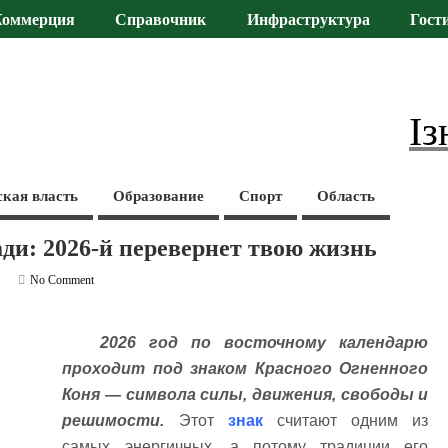
Коммерция
Справочник
Инфраструктура
Гост
Із
ская власть
Образование
Спорт
Область
ди: 2026-й перевернет твою жизнь
и
No Comment
2026 год по восточному календарю
проходит под знаком Красного Огненного
Коня — символа силы, движения, свободы и
решимости.
Этот
знак
считают одним из
самых энергичных, а потому традиции его