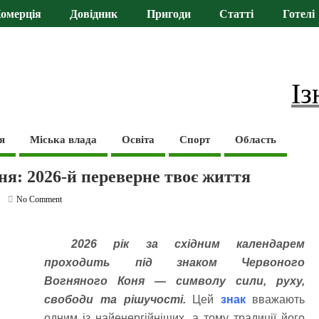
омерція
Довідник
Пригоди
Статті
Готелі
Із
я
Міська влада
Освіта
Спорт
Область
ня: 2026-й переверне твоє життя
No Comment
2026 рік за східним календарем
проходить під знаком Червоного
Вогняного Коня — символу сили, руху,
свободи та рішучості.
Цей
знак
вважають
одним із найенергійніших, а тому традиції його