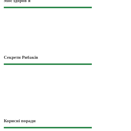
Моє здоров’я
Секрети Рибаків
Корисні поради