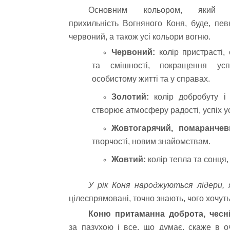
Основним кольором, який 
прихильність Вогняного Коня, буде, певн
червоний, а також усі кольори вогню.
Червоний
:
колір пристрасті, 
та смішності, покращення усп
особистому житті та у справах.
Золотий
:
колір добробуту і 
створює атмосферу радості, успіх у
Жовтогарячий, помаранчев
творчості, новим знайомствам.
Жовтий
:
колір тепла та сонця, 
У рік Коня народжуються лідери, 
цілеспрямовані, точно знають, чого хочуть
Коню притаманна доброта, чесніс
за пазухою і все, що думає, скаже в оч