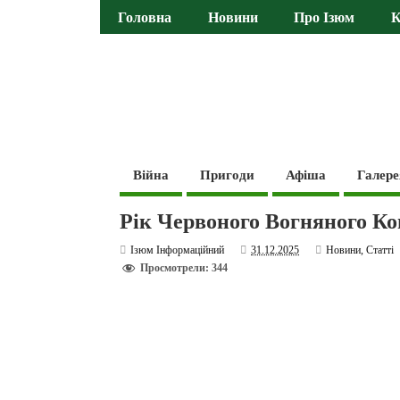
Головна
Новини
Про Ізюм
К
Війна
Пригоди
Афіша
Галере
Рік Червоного Вогняного Ко
Ізюм Інформаційний
31.12.2025
Новини
,
Статті
Просмотрели: 344