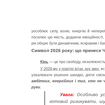
уособлює силу, волю, енергію й непер
посилює цю якість, додаючи емоційності, 
рік обіцяє бути динамічним, яскравим і баг
Символ 2026 року: що принесе 
Кінь
— це про свободу, незалежність 
У 2026-му у повітрі вітає дух змін:
вс
ухвалювати рішення швидко, діяти сміл
амбітних, енергійних і тих, хто не 
руки.
Увага:
Особливо ус
готовий ризикувати, ш