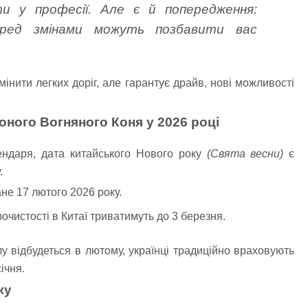
и у професії. Але є й попередження:
еред змінами можуть позбавити вас
інити легких доріг, але гарантує драйв, нові можливості
оного Вогняного Коня у 2026 році
лендаря, дата китайського Нового року
(Свята весни)
є
.
не 17 лютого 2026 року.
очистості в Китаї триватимуть до 3 березня.
у відбудеться в лютому, українці традиційно враховують
ічня.
ку