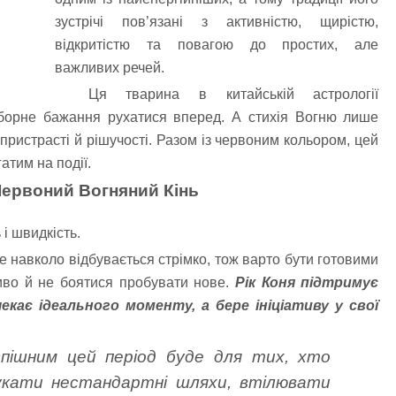
зустрічі пов’язані з активністю, щирістю,
відкритістю та повагою до простих, але
важливих речей.
Ця тварина в китайській астрології
еборне бажання рухатися вперед. А стихія Вогню лише
пристрасті й рішучості. Разом із червоним кольором, цей
атим на події.
Червоний Вогняний Кінь
і швидкість.
е навколо відбувається стрімко, тож варто бути готовими
иво й не боятися пробувати нове.
Рік Коня підтримує
чекає ідеального моменту, а бере ініціативу у свої
пішним цей період буде для тих, хто
укати нестандартні шляхи, втілювати