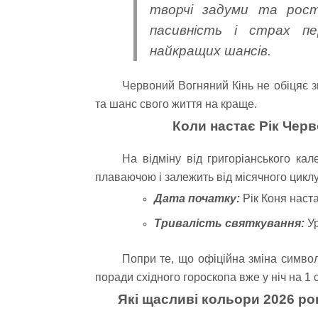
творчі задуми та рост
пасивність і страх п
найкращих шансів.
Червоний Вогняний Кінь не обіцяє зм
та шанс свого життя на краще.
Коли настає Рік Черв
На відміну від григоріанського ка
плаваючою і залежить від місячного циклу
Дата початку:
Рік Коня наста
Тривалість святкування:
Ур
Попри те, що офіційна зміна символ
поради східного гороскопа вже у ніч на 1 с
Які щасливі кольори 2026 ро