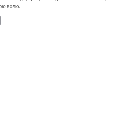
вою волю.
E
m
ail