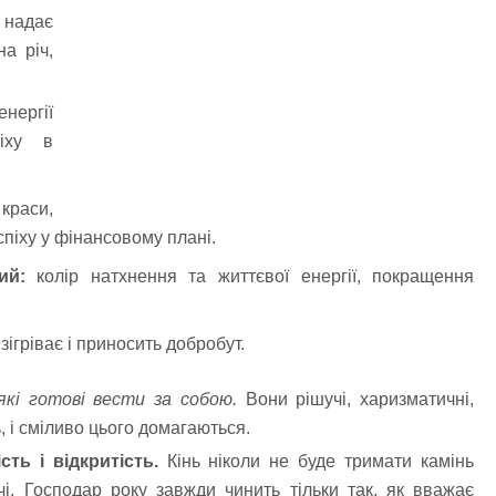
надає
а річ,
енергії
іху в
краси,
спіху у фінансовому плані.
ий
:
колір натхнення та життєвої енергії, покращення
зігріває і приносить добробут.
які готові вести за собою.
Вони рішучі, харизматичні,
, і сміливо цього домагаються.
ть і відкритість.
Кінь ніколи не буде тримати камінь
і. Господар року завжди чинить тільки так, як вважає