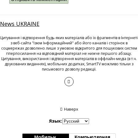
News UKRAINE
Цитування і відтворення будь-яких матеріалів або їх фрагментів в Інтернеті
з веб-сайта "Ізюм Інформаційний" або його каналів і сторінок в
соцмережах дозволено лише з умовою відкритого для пошукових систем
гіперпосилання на відповідний матеріал не нижче першого абзацу.
Цитування, використання і відтворення матеріалів в оффлайн-медіа (в т.ч.
друкованих виданнях), мобільних додатках, SmartTV можливо тільки з
письмового дозволу редакції.
Наверх
Язык:
Мобильн.
Компьютерная