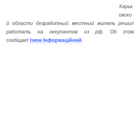
Харьк
овско
й области безработный местный житель решил
работать на оккупантов из рф.
Об этом
сообщает
Ізюм Інформаційний
.