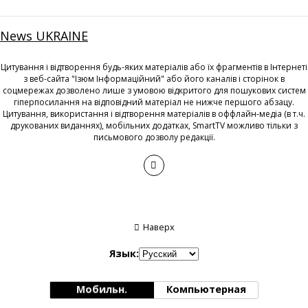
News UKRAINE
Цитування і відтворення будь-яких матеріалів або їх фрагментів в Інтернеті
з веб-сайта "Ізюм Інформаційний" або його каналів і сторінок в
соцмережах дозволено лише з умовою відкритого для пошукових систем
гіперпосилання на відповідний матеріал не нижче першого абзацу.
Цитування, використання і відтворення матеріалів в оффлайн-медіа (в т.ч.
друкованих виданнях), мобільних додатках, SmartTV можливо тільки з
письмового дозволу редакції.
Наверх
Язык:
Мобильн.
Компьютерная