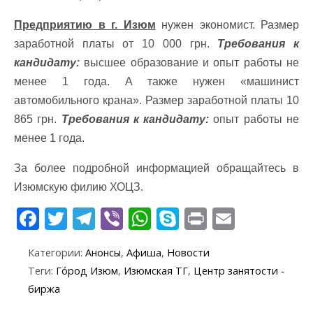
Предприятию в г. Изюм
нужен экономист. Размер
заработной платы от 10 000 грн.
Требования к
кандидату:
высшее образование и опыт работы не
менее 1 года. А также нужен «машинист
автомобильного крана». Размер заработной платы 10
865 грн.
Требования к кандидату:
опыт работы не
менее 1 года.
За более подробной информацией обращайтесь в
Изюмскую филию ХОЦЗ.
F
T
T
Vi
W
S
Pr
E
ac
w
el
b
h
k
in
m
Категории:
Анонсы
,
Афиша
,
Новости
e
itt
e
er
at
y
t
ai
Теги:
Го́род Изюм
,
Изюмская ТГ
,
Центр занятости -
b
er
gr
s
p
l
биржа
o
a
A
e