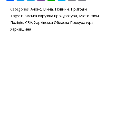
ac
w
el
b
h
k
in
m
Categories:
Анонс
,
Війна
,
Новини
,
Пригоди
e
itt
e
er
at
y
t
ai
Tags:
Ізюмська окружна прокуратура
,
Місто Ізюм
,
b
er
gr
s
p
l
Поліція
,
СБУ
,
Харківська Обласна Прокуратура
,
o
a
A
e
Харківщина
o
m
p
k
p