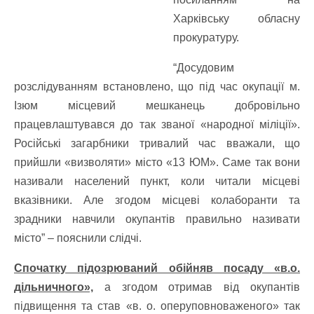
Харківську обласну
прокуратуру.
“Досудовим
розслідуванням встановлено, що під час окупації м.
Ізюм місцевий мешканець добровільно
працевлаштувався до так званої «народної міліції».
Російські загарбники тривалий час вважали, що
прийшли «визволяти» місто «13 ЮМ». Саме так вони
називали населений пункт, коли читали місцеві
вказівники. Але згодом місцеві колаборанти та
зрадники навчили окупантів правильно називати
місто” – пояснили слідчі.
Спочатку підозрюваний обійняв посаду «в.о.
дільничного»,
а згодом отримав від окупантів
підвищення та став «в. о. оперуповноваженого» так