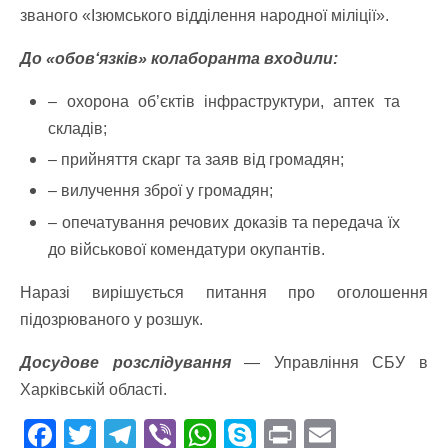
званого «Ізюмського відділення народної міліції».
До «обов‘язків» колаборанта входили:
– охорона об’єктів інфраструктури, аптек та
складів;
– прийняття скарг та заяв від громадян;
– вилучення зброї у громадян;
– опечатування речових доказів та передача їх
до військової комендатури окупантів.
Наразі вирішується питання про оголошення
підозрюваного у розшук.
Досудове розслідування
— Управління СБУ в
Харківській області.
F
T
T
Vi
W
S
Pr
E