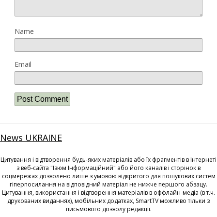
Name
Email
News UKRAINE
Цитування і відтворення будь-яких матеріалів або їх фрагментів в Інтернеті
з веб-сайта "Ізюм Інформаційний" або його каналів і сторінок в
соцмережах дозволено лише з умовою відкритого для пошукових систем
гіперпосилання на відповідний матеріал не нижче першого абзацу.
Цитування, використання і відтворення матеріалів в оффлайн-медіа (в т.ч.
друкованих виданнях), мобільних додатках, SmartTV можливо тільки з
письмового дозволу редакції.