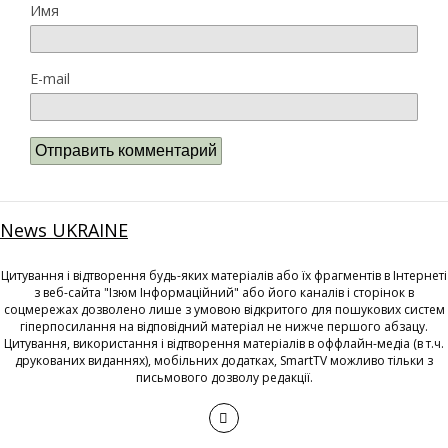
Имя
E-mail
News UKRAINE
Цитування і відтворення будь-яких матеріалів або їх фрагментів в Інтернеті
з веб-сайта "Ізюм Інформаційний" або його каналів і сторінок в
соцмережах дозволено лише з умовою відкритого для пошукових систем
гіперпосилання на відповідний матеріал не нижче першого абзацу.
Цитування, використання і відтворення матеріалів в оффлайн-медіа (в т.ч.
друкованих виданнях), мобільних додатках, SmartTV можливо тільки з
письмового дозволу редакції.