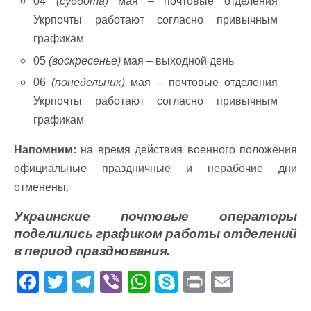
04
(суббота)
мая – почтовые отделения
Укрпочты работают согласно привычным
графикам
05
(воскресенье)
мая – выходной день
06
(понедельник)
мая – почтовые отделения
Укрпочты работают согласно привычным
графикам
Напомним:
на время действия военного положения
официальные праздничные и нерабочие дни
отменены.
Украинские почтовые операторы
поделились графиком работы отделений
в период празднования.
F
T
T
Vi
W
S
Pr
E
ac
w
el
b
h
k
in
m