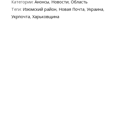
Категории:
Анонсы
,
Новости
,
Область
e
itt
e
er
at
y
t
ai
Теги:
Изюмский район
,
Новая Почта
,
Украина
,
b
er
gr
s
p
l
Укрпочта
,
Харьковщина
o
a
A
e
o
m
p
k
p