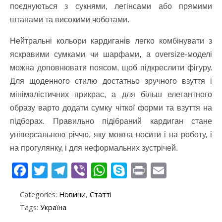
поєднуються з сукнями, легінсами або прямими
штанами та високими чоботами.
Нейтральні кольори кардиганів легко комбінувати з
яскравими сумками чи шарфами, а oversize-моделі
можна доповнювати поясом, щоб підкреслити фігуру.
Для щоденного стилю достатньо зручного взуття і
мінімалістичних прикрас, а для більш елегантного
образу варто додати сумку чіткої форми та взуття на
підборах. Правильно підібраний кардиган стане
універсальною річчю, яку можна носити і на роботу, і
на прогулянку, і для неформальних зустрічей.
F
T
T
Vi
W
S
Pr
E
ac
w
el
b
h
k
in
m
Categories:
Новини
,
Статті
e
itt
e
er
at
y
t
ai
Tags:
Україна
b
er
gr
s
p
l