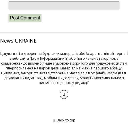
News UKRAINE
Цитування і відтворення будь-яких матеріалів або їх фрагментів в Інтернеті
з веб-сайта "Ізюм Інформаційний" або його каналів і сторінок в
соцмережах дозволено лише з умовою відкритого для пошукових систем
гіперпосилання на відповідний матеріал не нижче першого абзацу.
Цитування, використання і відтворення матеріалів в оффлайн-медіа (в т.ч.
друкованих виданнях), мобільних додатках, SmartTV можливо тільки з
письмового дозволу редакції.
Back to top