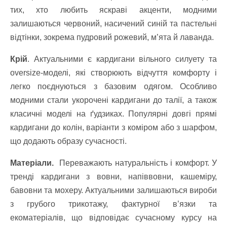
тих, хто любить яскраві акценти, модними
залишаються червоний, насичений синій та пастельні
відтінки, зокрема пудровий рожевий, м’ята й лаванда.
Крій
. Актуальними є кардигани вільного силуету та
oversize-моделі, які створюють відчуття комфорту і
легко поєднуються з базовим одягом. Особливо
модними стали укорочені кардигани до талії, а також
класичні моделі на ґудзиках. Популярні довгі прямі
кардигани до колін, варіанти з коміром або з шарфом,
що додають образу сучасності.
Матеріали.
Переважають натуральність і комфорт. У
тренді кардигани з вовни, напіввовни, кашеміру,
бавовни та мохеру. Актуальними залишаються вироби
з грубого трикотажу, фактурної в’язки та
екоматеріалів, що відповідає сучасному курсу на