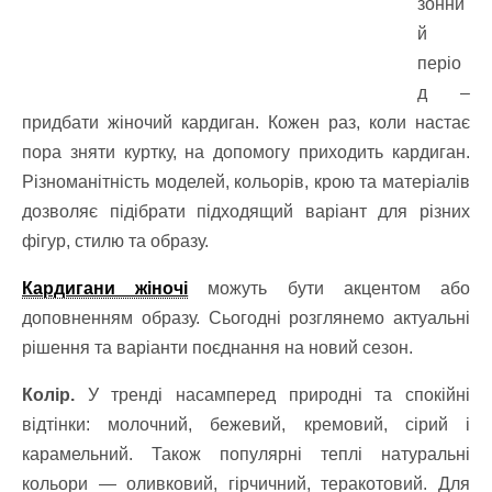
зонни
й
періо
д –
придбати жіночий кардиган. Кожен раз, коли настає
пора зняти куртку, на допомогу приходить кардиган.
Різноманітність моделей, кольорів, крою та матеріалів
дозволяє підібрати підходящий варіант для різних
фігур, стилю та образу.
Кардигани жіночі
можуть бути акцентом або
доповненням образу. Сьогодні розглянемо актуальні
рішення та варіанти поєднання на новий сезон.
Колір.
У тренді насамперед природні та спокійні
відтінки: молочний, бежевий, кремовий, сірий і
карамельний. Також популярні теплі натуральні
кольори — оливковий, гірчичний, теракотовий. Для