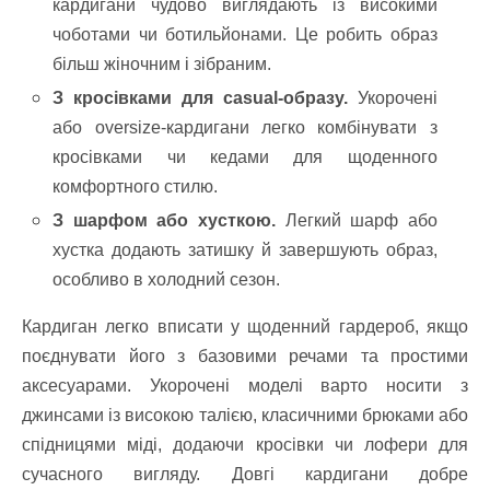
кардигани чудово виглядають із високими
чоботами чи ботильйонами. Це робить образ
більш жіночним і зібраним.
З кросівками для casual-образу.
Укорочені
або oversize-кардигани легко комбінувати з
кросівками чи кедами для щоденного
комфортного стилю.
З шарфом або хусткою.
Легкий шарф або
хустка додають затишку й завершують образ,
особливо в холодний сезон.
Кардиган легко вписати у щоденний гардероб, якщо
поєднувати його з базовими речами та простими
аксесуарами. Укорочені моделі варто носити з
джинсами із високою талією, класичними брюками або
спідницями міді, додаючи кросівки чи лофери для
сучасного вигляду. Довгі кардигани добре