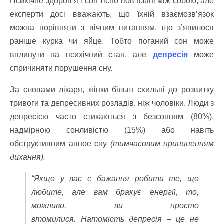
Психічне здоров’я і сон тісно пов’язані між собою, але
експерти досі вважають, що їхній взаємозв’язок
можна порівняти з вічним питанням, що з’явилося
раніше курка чи яйце. Тобто поганий сон може
вплинути на психічний стан, але
депресія
може
спричиняти порушення сну.
За словами лікаря,
жінки більш схильні до розвитку
тривоги та депресивних розладів, ніж чоловіки. Люди з
депресією часто стикаються з безсонням (80%),
надмірною сонливістю (15%) або навіть
обструктивним апное сну
(тимчасовим припиненням
дихання).
“Якщо у вас є бажання робити те, що
любите, але вам бракує енергії, то,
можливо, ви просто
втомилися.
Натомість депресія – це не