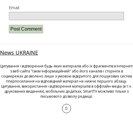
Email
News UKRAINE
Цитування і відтворення будь-яких матеріалів або їх фрагментів в Інтернеті
з веб-сайта "Ізюм Інформаційний" або його каналів і сторінок в
соцмережах дозволено лише з умовою відкритого для пошукових систем
гіперпосилання на відповідний матеріал не нижче першого абзацу.
Цитування, використання і відтворення матеріалів в оффлайн-медіа (в т.ч.
друкованих виданнях), мобільних додатках, SmartTV можливо тільки з
письмового дозволу редакції.