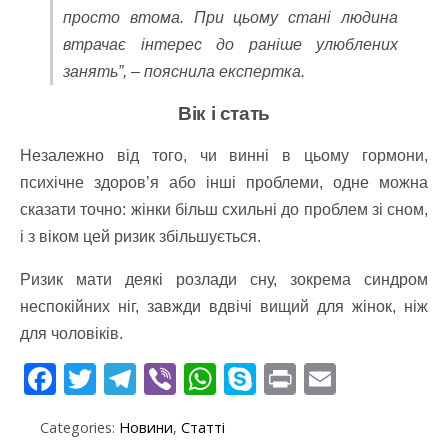
просто втома. При цьому стані людина
втрачає інтерес до раніше улюблених
занять”, – пояснила експертка.
Вік і стать
Незалежно від того, чи винні в цьому гормони,
психічне здоров’я або інші проблеми, одне можна
сказати точно: жінки більш схильні до проблем зі сном,
і з віком цей ризик збільшується.
Ризик мати деякі розлади сну, зокрема синдром
неспокійних ніг, завжди вдвічі вищий для жінок, ніж
для чоловіків.
F
T
T
Vi
W
S
Pr
E
ac
w
el
b
h
k
in
m
Categories:
Новини
,
Статті
e
itt
e
er
at
y
t
ai