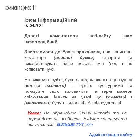
комментариев 11
Ізюм Інформаційний
07.04.2026
Дорогі коментатори веб-сайту Ізюм
Інформаційний.
Звертаємося до Вас з проханням,
при написанні
коментаря
(власної думки)
створити та
використовувати лише власне ім’я
(нік)
і не
копіювати чужі.
Не використовуйте, будь ласка, слова з не цензурної
лексики
(матюки)
– будьте культурними та
показуйте свою вихованість та гарні манери
спілкування. Майте на увазі що коментарі з
(матюками)
будуть видалені або відредаговані.
Увага:
Не ображайте інших читачів та не
переходьте на особисте. Будьте кращими та
розумнішими.
БІЛЬШЕ ТУТ >>>
Адміністрація сайту