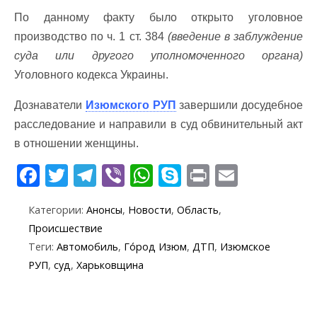
По данному факту было открыто уголовное
производство по ч. 1 ст. 384
(введение в заблуждение
суда или другого уполномоченного органа)
Уголовного кодекса Украины.
Дознаватели
Изюмского РУП
завершили досудебное
расследование и направили в суд обвинительный акт
в отношении женщины.
F
T
T
Vi
W
S
Pr
E
ac
w
el
b
h
k
in
m
Категории:
Анонсы
,
Новости
,
Область
,
e
itt
e
er
at
y
t
ai
Происшествие
b
er
gr
s
p
l
Теги:
Автомобиль
,
Го́род Изюм
,
ДТП
,
Изюмское
o
a
A
e
РУП
,
суд
,
Харьковщина
o
m
p
k
p