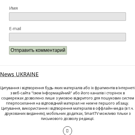
Имя
E-mail
News UKRAINE
Цитування і відтворення будь-яких матеріалів або їх фрагментів в Інтернеті
з веб-сайта "Ізюм Інформаційний" або його каналів і сторінок в
соцмережах дозволено лише з умовою відкритого для пошукових систем
гіперпосилання на відповідний матеріал не нижче першого абзацу.
Цитування, використання і відтворення матеріалів в оффлайн-медіа (в т.ч.
друкованих виданнях), мобільних додатках, SmartTV можливо тільки з
письмового дозволу редакції.