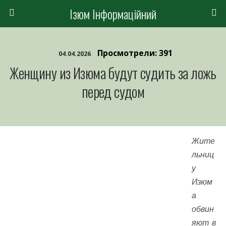
Ізюм Інформаційний
Просмотрели: 391
04.04.2026
Женщину из Изюма будут судить за ложь
перед судом
Жите
льниц
у
Изюм
а
обвин
яют в