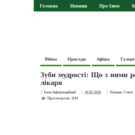
Головна
Новини
Про Ізюм
К
Війна
Пригоди
Афіша
Галере
Зуби мудрості: Що з ними р
лікаря
Ізюм Інформаційний
18.05.2026
Новини
,
Статті
Просмотрели: 1101