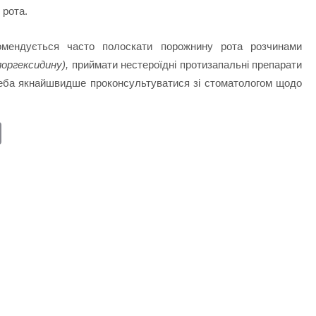
 рота.
омендується часто полоскати порожнину рота розчинами
лоргексидину),
приймати нестероїдні протизапальні препарати
треба якнайшвидше проконсультуватися зі стоматологом щодо
E
m
ail