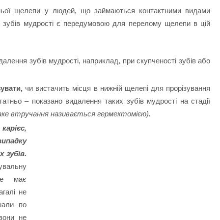
ньої щелепи у людей, що займаються контактними видами
х зубів мудрості є передумовою для перелому щелепи в цій
алення зубів мудрості, наприклад, при скупченості зубів або
зувати,
чи вистачить місця в нижній щелепі для прорізування
татньо – показано видалення таких зубів мудрості на стадії
аке втручання називається гермектомією).
карієс,
випадку
 зубів.
вальну
не має
агалі не
нали по
 вони не