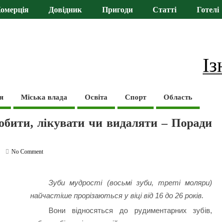
омерція
Довідник
Пригоди
Статті
Готелі
Із
я
Міська влада
Освіта
Спорт
Область
обити, лікувати чи видаляти – Поради
No Comment
Зуби мудрості (восьмі зуби, треті моляри)
найчастіше прорізаються у віці від 16 до 26 років.
Вони відносяться до рудиментарних зубів,