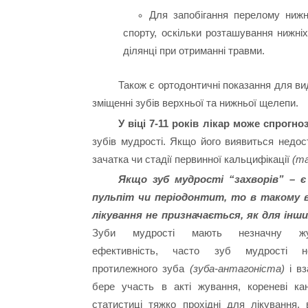
Для запобігання перелому ниж
спорту, оскільки розташування нижні
ділянці при отриманні травми.
Також є ортодонтичні показання для вид
зміщенні зубів верхньої та нижньої щелепи.
У віці 7-11 років лікар може спрогно
зубів мудрості. Якщо його виявиться недос
зачатка чи стадії первинної кальцифікації
(т
Якщо зуб мудрості “захворів” – є 
пульпіт чи періодонтит, то в такому 
лікування не призначається, як для інших
Зуби мудрості мають незначну жу
ефективність, часто зуб мудрості 
протилежного зуба
(зуба-антагоніста)
і вз
бере участь в акті жування, кореневі ка
статистиці тяжко прохідні для лікування,