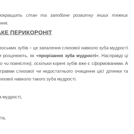
окращить стан та запобігне розвитку інших тяжких
ння.
АКЕ ПЕРИКОРОНІТ
восьмих зубів – це запалення слизової навколо зуба мудрості
и розцінюють, як
«прорізання зуба мудрості»
. Насправді ці
о чи повністю),
оскільки корені зубів вже є сформованими. А
травми слизової чи недостатнього очищення цієї ділянки та
изової навколо такого зуба мудрості.
а мудрості,
та,