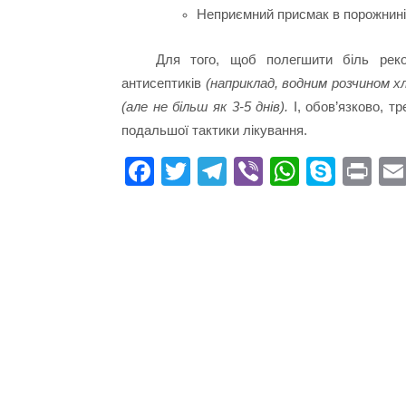
Неприємний присмак в порожнині
Для того, щоб полегшити біль рек
антисептиків
(наприклад, водним розчином х
(але не більш як 3-5 днів).
І, обов’язково, 
подальшої тактики лікування.
Fa
T
Te
Vi
W
S
Pr
ce
wi
le
be
ha
ky
in
bo
tte
gr
r
ts
pe
t
ok
r
a
A
m
pp