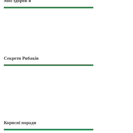
Моє здоров’я
Секрети Рибаків
Корисні поради