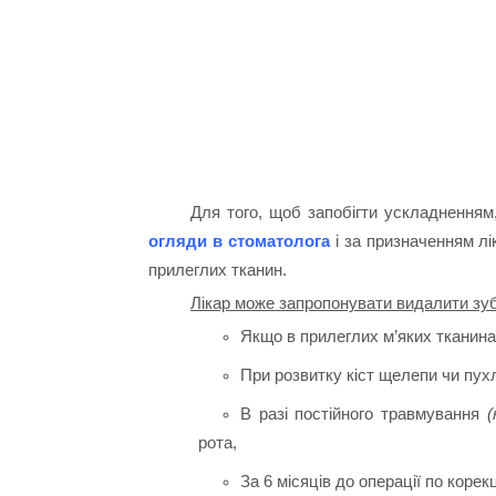
Для того, щоб запобігти ускладненням
огляди в стоматолога
і за призначенням лі
прилеглих тканин.
Лікар може запропонувати видалити зуб
Якщо в прилеглих м’яких тканина
При розвитку кіст щелепи чи пухл
В разі постійного травмування
(
рота,
За 6 місяців до операції по коре