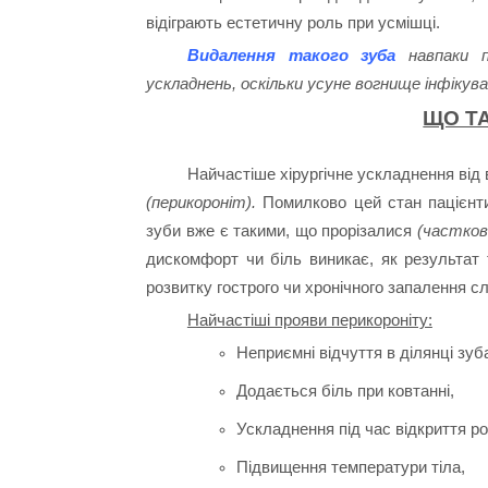
відіграють естетичну роль при усмішці.
Видалення такого зуба
навпаки п
ускладнень, оскільки усуне вогнище інфікува
ЩО Т
Найчастіше хірургічне ускладнення від 
(перикороніт).
Помилково цей стан пацієнт
зуби вже є такими, що прорізалися
(частков
дискомфорт чи біль виникає, як результат 
розвитку гострого чи хронічного запалення сл
Найчастіші прояви перикороніту:
Неприємні відчуття в ділянці зуб
Додається біль при ковтанні,
Ускладнення під час відкриття ро
Підвищення температури тіла,