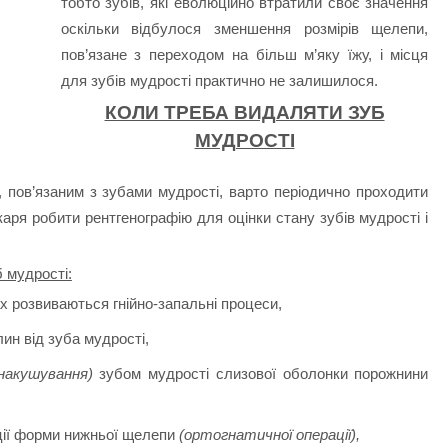
тобто зубів, які еволюційно втратили своє значення
оскільки відбулося зменшення розмірів щелепи,
пов’язане з переходом на більш м’яку їжу, і місця
для зубів мудрості практично не залишилося.
КОЛИ ТРЕБА ВИДАЛЯТИ ЗУБ
МУДРОСТІ
, пов’язаним з зубами мудрості, варто періодично проходити
каря робити рентгенографію для оцінки стану зубів мудрості і
 мудрості:
х розвиваються гнійно-запальні процеси,
ин від зуба мудрості,
накушування)
зубом мудрості слизової оболонки порожнини
кції форми нижньої щелепи
(ортогнатичної операції),