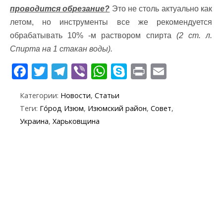
проводится обрезание?
Это не столь актуально как
летом, но инструменты все же рекомендуется
обрабатывать 10% -м раствором спирта
(2 ст. л.
Спирта на 1 стакан воды).
F
T
T
Vi
W
S
Pr
E
ac
w
el
b
h
k
in
m
Категории:
Новости
,
Статьи
e
itt
e
er
at
y
t
ai
Теги:
Го́род Изюм
,
Изюмский район
,
Совет
,
b
er
gr
s
p
l
Украина
,
Харьковщина
o
a
A
e
o
m
p
k
p