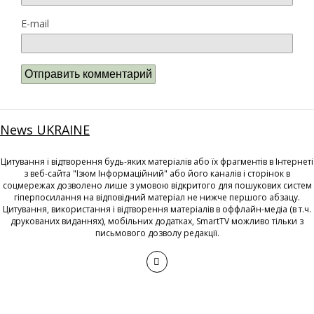
E-mail
News UKRAINE
Цитування і відтворення будь-яких матеріалів або їх фрагментів в Інтернеті
з веб-сайта "Ізюм Інформаційний" або його каналів і сторінок в
соцмережах дозволено лише з умовою відкритого для пошукових систем
гіперпосилання на відповідний матеріал не нижче першого абзацу.
Цитування, використання і відтворення матеріалів в оффлайн-медіа (в т.ч.
друкованих виданнях), мобільних додатках, SmartTV можливо тільки з
письмового дозволу редакції.