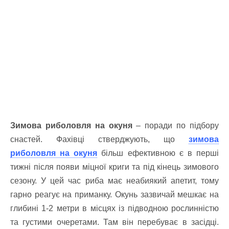
Зимова риболовля на окуня
‒ поради по підбору
снастей. Фахівці стверджують, що
зимова
риболовля на окуня
більш ефективною є в перші
тижні після появи міцної криги та під кінець зимового
сезону. У цей час риба має неабиякий апетит, тому
гарно реагує на приманку. Окунь зазвичай мешкає на
глибині 1-2 метри в місцях із підводною рослинністю
та густими очеретами. Там він перебуває в засідці.