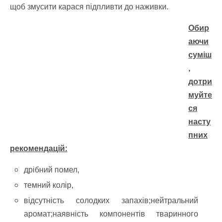
щоб змусити карася підпливти до наживки.
Обир
аючи
суміш
,
дотри
муйте
ся
насту
пних
рекомендацій:
дрібний помел,
темний колір,
відсутність солодких запахів;нейтральний
аромат;наявність компонентів тваринного