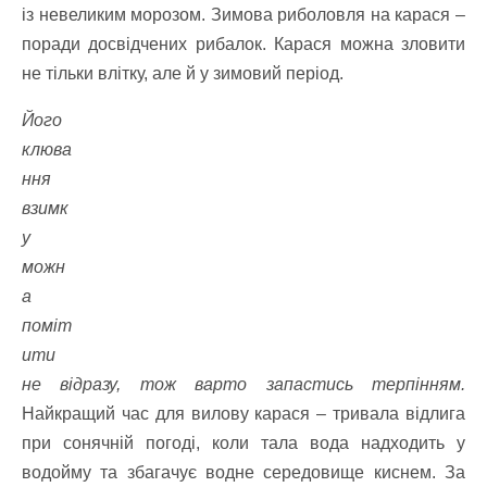
із невеликим морозом. Зимова риболовля на карася ‒
поради досвідчених рибалок. Карася можна зловити
не тільки влітку, але й у зимовий період.
Його
клюва
ння
взимк
у
можн
а
поміт
ити
не відразу, тож варто запастись терпінням.
Найкращий час для вилову карася ‒ тривала відлига
при сонячній погоді, коли тала вода надходить у
водойму та збагачує водне середовище киснем. За