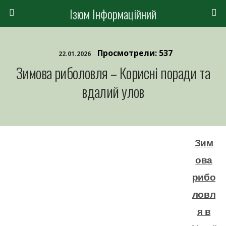
Ізюм Інформаційний
Просмотрели: 537
22.01.2026
Зимова риболовля – Корисні поради та
вдалий улов
Зим
ова
рибо
ловл
я в