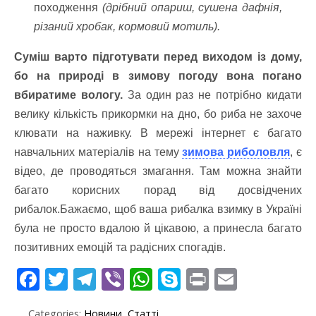
походження
(дрібний опариш, сушена дафнія,
різаний хробак, кормовий мотиль).
Суміш варто підготувати перед виходом із дому,
бо на природі в зимову погоду вона погано
вбиратиме вологу.
За один раз не потрібно кидати
велику кількість прикормки на дно, бо риба не захоче
клювати на наживку. В мережі інтернет є багато
навчальних матеріалів на тему
зимова риболовля
, є
відео, де проводяться змагання. Там можна знайти
багато корисних порад від досвідчених
рибалок.Бажаємо, щоб ваша рибалка взимку в Україні
була не просто вдалою й цікавою, а принесла багато
позитивних емоцій та радісних спогадів.
F
T
T
Vi
W
S
Pr
E
ac
w
el
b
h
k
in
m
Categories:
Новини
,
Статті