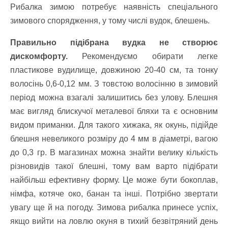
Рибалка зимою потребує наявність спеціального
зимового спорядження, у тому числі вудок, блешень.
Правильно підібрана вудка не створює
дискомфорту.
Рекомендуємо обирати легке
пластикове вудилище, довжиною 20-40 см, та тонку
волосінь 0,6-0,12 мм. З товстою волосінню в зимовий
період можна взагалі залишитись без улову. Блешня
має вигляд блискучої металевої бляхи та є основним
видом приманки. Для такого хижака, як окунь, підійде
блешня невеликого розміру до 4 мм в діаметрі, вагою
до 0,3 гр. В магазинах можна знайти велику кількість
різновидів такої блешні, тому вам варто підібрати
найбільш ефективну форму. Це може бути бокоплав,
німфа, котяче око, банан та інші. Потрібно звертати
увагу ще й на погоду. Зимова рибалка принесе успіх,
якщо вийти на ловлю окуня в тихий безвітряний день