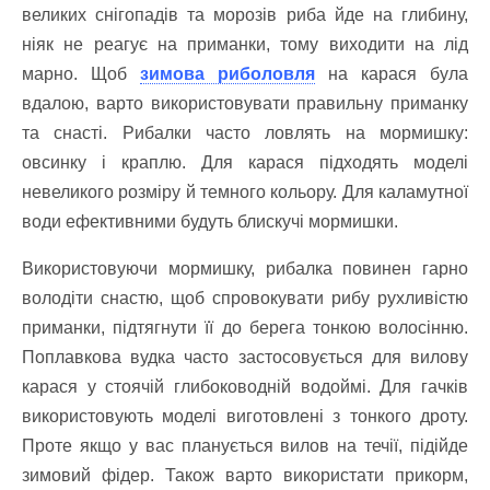
великих снігопадів та морозів риба йде на глибину,
ніяк не реагує на приманки, тому виходити на лід
марно. Щоб
зимова риболовля
на карася була
вдалою, варто використовувати правильну приманку
та снасті. Рибалки часто ловлять на мормишку:
овсинку і краплю. Для карася підходять моделі
невеликого розміру й темного кольору. Для каламутної
води ефективними будуть блискучі мормишки.
Використовуючи мормишку, рибалка повинен гарно
володіти снастю, щоб спровокувати рибу рухливістю
приманки, підтягнути її до берега тонкою волосінню.
Поплавкова вудка часто застосовується для вилову
карася у стоячій глибоководній водоймі. Для гачків
використовують моделі виготовлені з тонкого дроту.
Проте якщо у вас планується вилов на течії, підійде
зимовий фідер. Також варто використати прикорм,