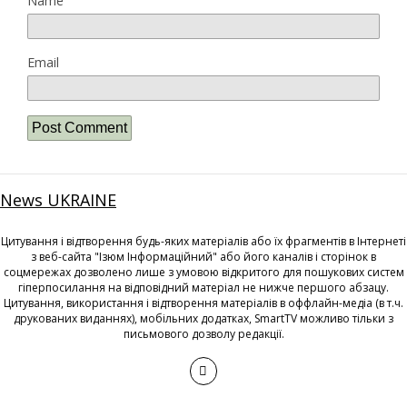
Name
Email
News UKRAINE
Цитування і відтворення будь-яких матеріалів або їх фрагментів в Інтернеті
з веб-сайта "Ізюм Інформаційний" або його каналів і сторінок в
соцмережах дозволено лише з умовою відкритого для пошукових систем
гіперпосилання на відповідний матеріал не нижче першого абзацу.
Цитування, використання і відтворення матеріалів в оффлайн-медіа (в т.ч.
друкованих виданнях), мобільних додатках, SmartTV можливо тільки з
письмового дозволу редакції.