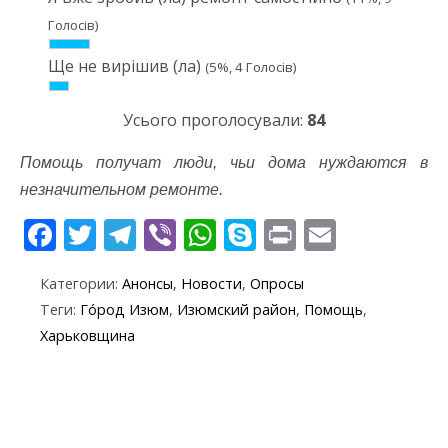
Голосів)
Ще не вирішив (ла)
(5%, 4 Голосів)
Усього проголосували:
84
Помощь получат люди, чьи дома нуждаются в
незначительном ремонте.
F
T
T
Vi
W
S
Pr
E
ac
w
el
b
h
k
in
m
Категории:
Анонсы
,
Новости
,
Опросы
e
itt
e
er
at
y
t
ai
Теги:
Го́род Изюм
,
Изюмский район
,
Помощь
,
b
er
gr
s
p
l
Харьковщина
o
a
A
e
o
m
p
k
p