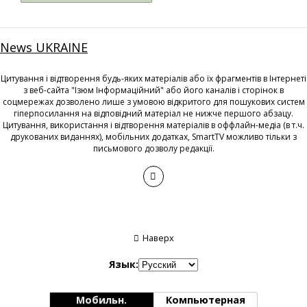
News UKRAINE
Цитування і відтворення будь-яких матеріалів або їх фрагментів в Інтернеті
з веб-сайта "Ізюм Інформаційний" або його каналів і сторінок в
соцмережах дозволено лише з умовою відкритого для пошукових систем
гіперпосилання на відповідний матеріал не нижче першого абзацу.
Цитування, використання і відтворення матеріалів в оффлайн-медіа (в т.ч.
друкованих виданнях), мобільних додатках, SmartTV можливо тільки з
письмового дозволу редакції.
Наверх
Язык:
Мобильн.
Компьютерная