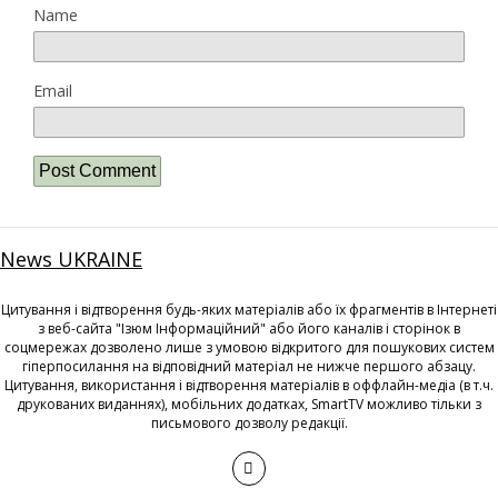
Name
Email
News UKRAINE
Цитування і відтворення будь-яких матеріалів або їх фрагментів в Інтернеті
з веб-сайта "Ізюм Інформаційний" або його каналів і сторінок в
соцмережах дозволено лише з умовою відкритого для пошукових систем
гіперпосилання на відповідний матеріал не нижче першого абзацу.
Цитування, використання і відтворення матеріалів в оффлайн-медіа (в т.ч.
друкованих виданнях), мобільних додатках, SmartTV можливо тільки з
письмового дозволу редакції.