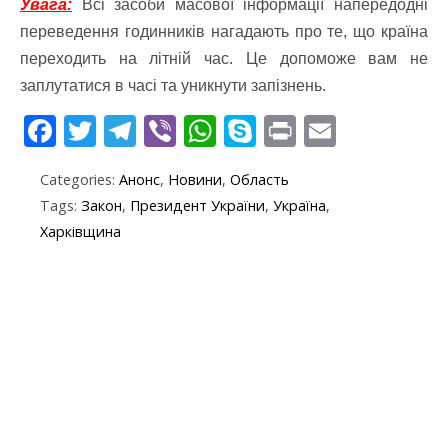
Увага:
Всі засоби масової інформації напередодні
переведення годинників нагадають про те, що країна
переходить на літній час. Це допоможе вам не
заплутатися в часі та уникнути запізнень.
F
T
T
Vi
W
S
Pr
E
ac
w
el
b
h
k
in
m
Categories:
Анонс
,
Новини
,
Область
e
itt
e
er
at
y
t
ai
Tags:
Закон
,
Президент України
,
Україна
,
b
er
gr
s
p
l
Харківщина
o
a
A
e
o
m
p
k
p