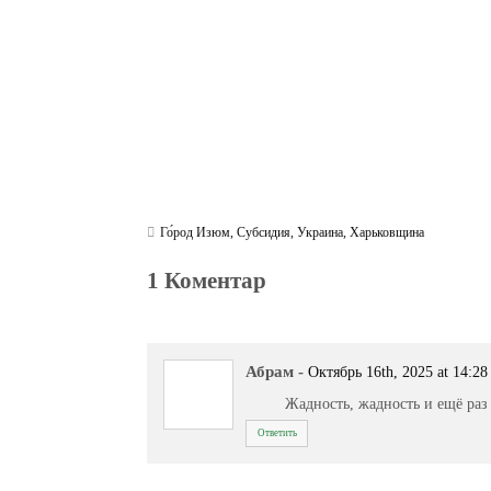
m
pp
Го́род Изюм
,
Субсидия
,
Украина
,
Харьковщина
1 Коментар
Абрам
-
Октябрь 16th, 2025 at 14:28
Жадность, жадность и ещё раз
Ответить