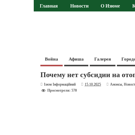
Главная
Новости
О Изюме
Война
Афиша
Галерея
Город
Почему нет субсидии на от
Ізюм Інформаційний
15.10.2025
Анонсы
,
Новос
Просмотрели: 570