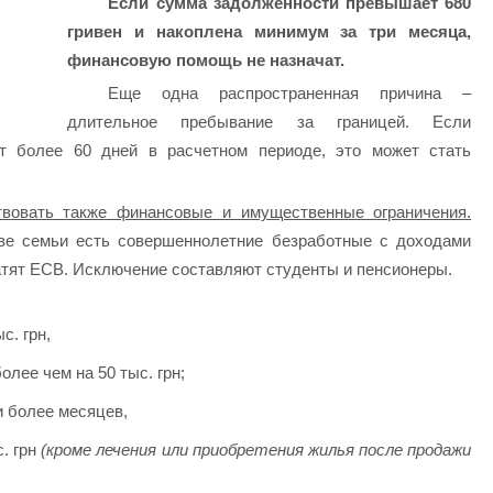
Если сумма задолженности превышает 680
гривен и накоплена минимум за три месяца,
финансовую помощь не назначат.
Еще одна распространенная причина –
длительное пребывание за границей. Если
т более 60 дней в расчетном периоде, это может стать
вовать также финансовые и имущественные ограничения.
аве семьи есть совершеннолетние безработные с доходами
атят ЕСВ. Исключение составляют студенты и пенсионеры.
с. грн,
олее чем на 50 тыс. грн;
и более месяцев,
. грн
(кроме лечения или приобретения жилья после продажи