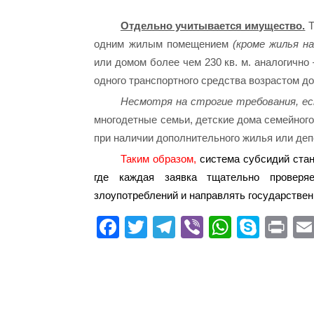
Отдельно учитывается имущество.
Т
одним жилым помещением
(кроме жилья н
или домом более чем 230 кв. м. аналогично 
одного транспортного средства возрастом д
Несмотря на строгие требования, ес
многодетные семьи, детские дома семейного
при наличии дополнительного жилья или деп
Таким образом,
система субсидий стан
где каждая заявка тщательно проверя
злоупотреблений и направлять государствен
Fa
T
Te
Vi
W
S
Pr
ce
wi
le
be
ha
ky
in
bo
tte
gr
r
ts
pe
t
ok
r
a
A