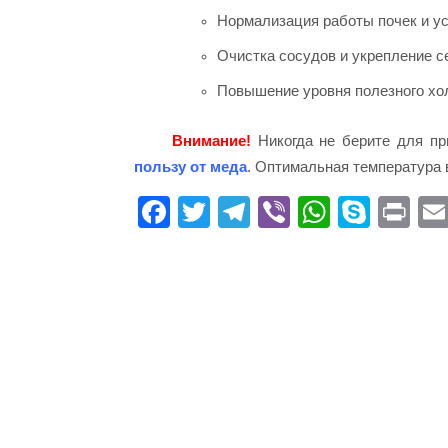
Нормализация работы почек и ус
Очистка сосудов и укрепление с
Повышение уровня полезного хол
Внимание!
Никогда не берите для пр
пользу от меда
. Оптимальная температура 
Fa
T
Te
Vi
W
S
Pr
ce
wi
le
be
ha
ky
in
bo
tte
gr
r
ts
pe
t
ok
r
a
A
m
pp