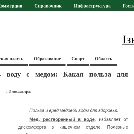
Коммерция
Справочник
Инфраструктура
Гост
Із
ская власть
Образование
Спорт
Область
ь воду с медом: Какая польза для
и
3 комментария
Польза и вред медовой воды для здоровья.
Мед, растворенный в воде,
избавляет от
дискомфорта в кишечном отделе. Полезные