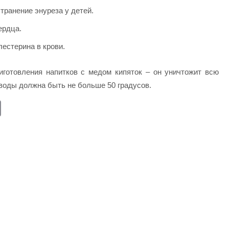
транение энуреза у детей.
ердца.
естерина в крови.
иготовления напитков с медом кипяток – он уничтожит всю
воды должна быть не больше 50 градусов.
E
m
ail