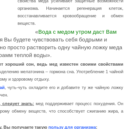
свойства меда усиливают защитные возможности
организма. Начинается регенерация клеток,
восстанавливается кровообращение и обмен
веществ.
«
Вода с медом утром даст Вам
я Вы будете чувствовать себя бодрыми и
но просто растворить одну чайную ложку меда
грамм теплой воды».
т хороший сон, ведь мед известен своими свойствами
делению мелатонина – гормона сна. Употребление 1 чайной
ому и здоровому отдыху.
ай
, чуть-чуть охладите его и добавите ту же чайную ложку
чен.
 следует знать:
мед поддерживает процесс похудения. Он
рому обмену веществ, что способствует сжиганию жира, а
у, Вы получаете такую
пользу для организма
: