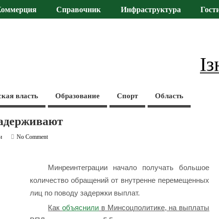
Коммерция
Справочник
Инфраструктура
Гост
Із
ская власть
Образование
Спорт
Область
адерживают
и
No Comment
Минреинтеграции начало получать большое
количество обращений от внутренне перемещенных
лиц по поводу задержки выплат.
Как
объяснили
в Минсоцполитике, на выплаты