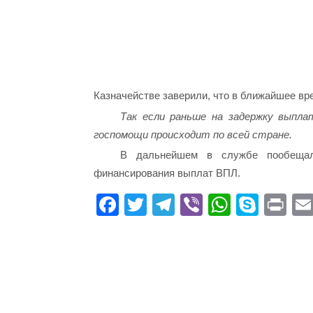
Казначействе заверили, что в ближайшее в
Так если раньше на задержку выпл
госпомощи происходит по всей стране.
В дальнейшем в службе пообещал
финансирования выплат ВПЛ.
Fa
T
Te
Vi
W
S
Pr
ce
wi
le
be
ha
ky
in
bo
tte
gr
r
ts
pe
t
ok
r
a
A
m
pp