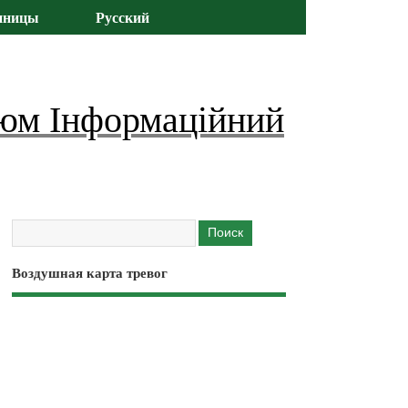
иницы
Русский
юм Інформаційний
Воздушная карта тревог