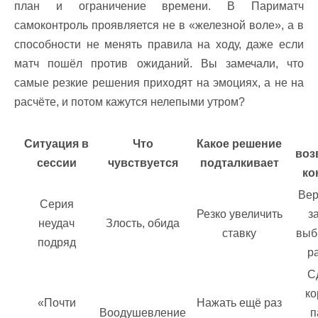
план и ограничение времени. В Париматч
самоконтроль проявляется не в «железной воле», а в
способности не менять правила на ходу, даже если
матч пошёл против ожиданий. Вы замечали, что
самые резкие решения приходят на эмоциях, а не на
расчёте, и потом кажутся нелепыми утром?
Ситуация в
Что
Какое решение
воз
сессии
чувствуется
подталкивает
ко
Вер
Серия
Резко увеличить
з
неудач
Злость, обида
ставку
выб
подряд
р
С
ко
«Почти
Нажать ещё раз
Воодушевление
п