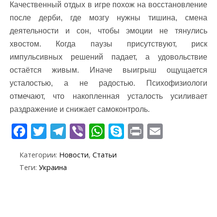
Качественный отдых в игре похож на восстановление
после дерби, где мозгу нужны тишина, смена
деятельности и сон, чтобы эмоции не тянулись
хвостом. Когда паузы присутствуют, риск
импульсивных решений падает, а удовольствие
остаётся живым. Иначе выигрыш ощущается
усталостью, а не радостью. Психофизиологи
отмечают, что накопленная усталость усиливает
раздражение и снижает самоконтроль.
F
T
T
Vi
W
S
Pr
E
ac
w
el
b
h
k
in
m
Категории:
Новости
,
Статьи
e
itt
e
er
at
y
t
ai
Теги:
Украина
b
er
gr
s
p
l
o
a
A
e
o
m
p