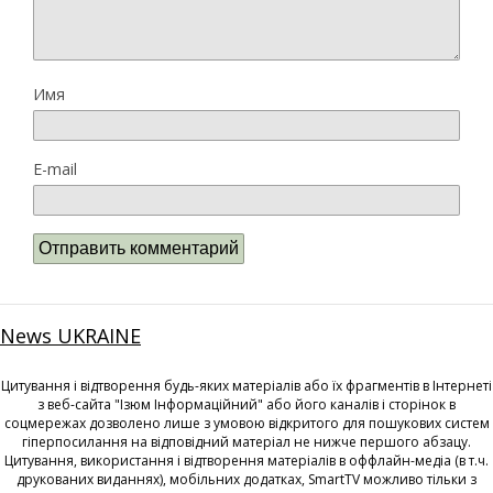
Имя
E-mail
News UKRAINE
Цитування і відтворення будь-яких матеріалів або їх фрагментів в Інтернеті
з веб-сайта "Ізюм Інформаційний" або його каналів і сторінок в
соцмережах дозволено лише з умовою відкритого для пошукових систем
гіперпосилання на відповідний матеріал не нижче першого абзацу.
Цитування, використання і відтворення матеріалів в оффлайн-медіа (в т.ч.
друкованих виданнях), мобільних додатках, SmartTV можливо тільки з