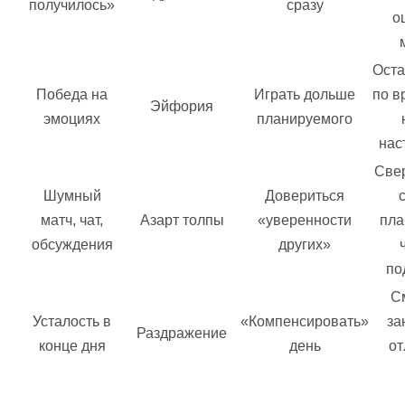
получилось»
сразу
о
Оста
Победа на
Играть дольше
по в
Эйфория
эмоциях
планируемого
нас
Свер
Шумный
Довериться
матч, чат,
Азарт толпы
«уверенности
пла
обсуждения
других»
по
С
Усталость в
«Компенсировать»
за
Раздражение
конце дня
день
от