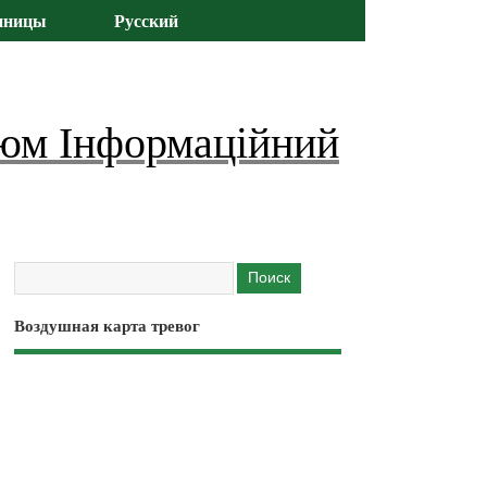
иницы
Русский
юм Інформаційний
Воздушная карта тревог