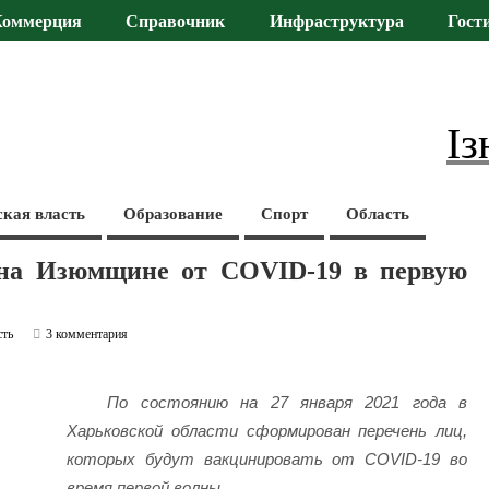
Коммерция
Справочник
Инфраструктура
Гост
Із
ская власть
Образование
Спорт
Область
 на Изюмщине от COVID-19 в первую
сть
3 комментария
По состоянию на 27 января 2021 года в
Харьковской области сформирован перечень лиц,
которых будут вакцинировать от COVID-19 во
время первой волны.