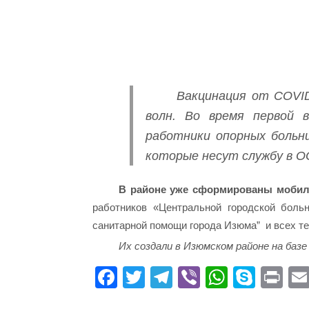
Вакцинация от COVID
волн. Во время первой 
работники опорных больни
которые несут службу в ОО
В районе уже сформированы мобил
работников «Центральной городской боль
санитарной помощи города Изюма” и всех те
Их создали в Изюмском районе на баз
Fa
T
Te
Vi
W
S
Pr
ce
wi
le
be
ha
ky
in