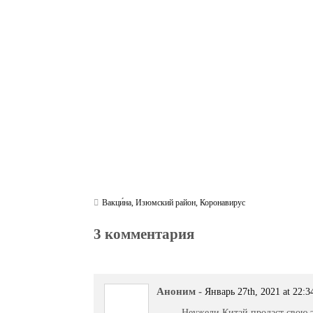
bo
tte
gr
r
ts
pe
t
ok
r
a
A
m
pp
Вакци́на
,
Изюмский район
,
Коронавирус
3 комментария
Аноним
-
Январь 27th, 2021 at 22:3
Неужели Китай продаст свою 