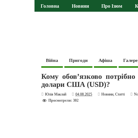
Головна
Новини
Про Ізюм
К
Війна
Пригоди
Афіша
Галере
Кому обов’язково потрібно
долари США (USD)?
Юлія Маклай
04.08.2025
Новини
,
Статті
N
Просмотрели: 302