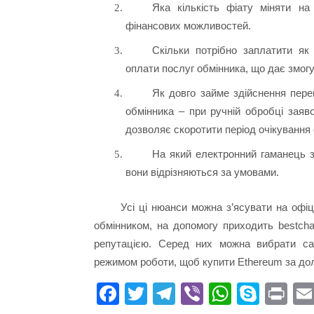
Яка кількість фіату міняти н
фінансових можливостей.
Скільки потрібно заплатити як
оплати послуг обмінника, що дає змогу
Як довго займе здійснення пер
обмінника – при ручній обробці заяв
дозволяє скоротити період очікування 
На який електронний гаманець з
вони відрізняються за умовами.
Усі ці нюанси можна з’ясувати на офі
обмінником, на допомогу приходить bestch
репутацією. Серед них можна вибрати са
режимом роботи, щоб купити Ethereum за д
Fa
T
Te
Vi
W
S
Pr