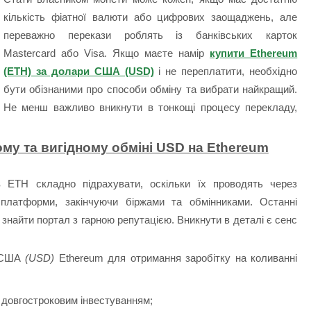
кількість фіатної валюти або цифрових заощаджень, але
переважно перекази роблять із банківських карток
Mastercard або Visa. Якщо маєте намір
купити Ethereum
(ETH) за долари США (USD)
і не переплатити, необхідно
бути обізнаними про способи обміну та вибрати найкращий.
Не менш важливо вникнути в тонкощі процесу перекладу,
ому та вигідному обміні USD на Ethereum
 ETH складно підрахувати, оскільки їх проводять через
 платформи, закінчуючи біржами та обмінниками. Останні
 знайти портал з гарною репутацією. Вникнути в деталі є сенс
и США
(USD)
Ethereum для отримання заробітку на коливанні
 довгостроковим інвестуванням;