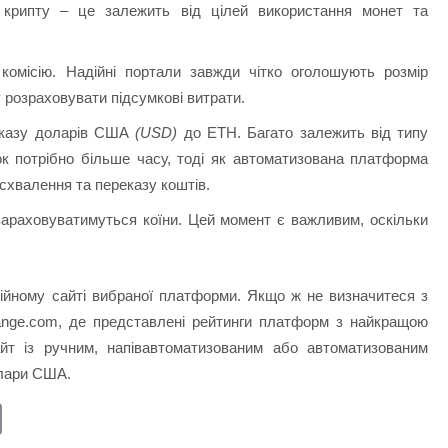
а крипту – це залежить від цілей використання монет та
 комісію. Надійні портали завжди чітко оголошують розмір
 розраховувати підсумкові витрати.
еказу доларів США
(USD)
до ETH. Багато залежить від типу
ок потрібно більше часу, тоді як автоматизована платформа
схвалення та переказу коштів.
араховуватимуться коїни. Цей момент є важливим, оскільки
ційному сайті вибраної платформи. Якщо ж не визначитеся з
ange.com, де представлені рейтинги платформ з найкращою
йт із ручним, напівавтоматизованим або автоматизованим
олари США.
E