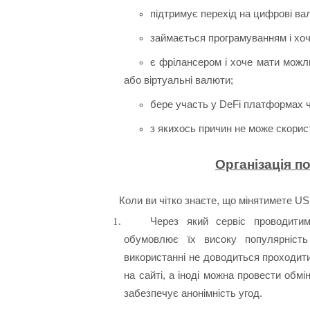
підтримує перехід на цифрові ва
займається програмуванням і хоч
є фрілансером і хоче мати можли
або віртуальні валюти;
бере участь у DeFi платформах 
з якихось причин не може скорис
Організація п
Коли ви чітко знаєте, що мінятимете U
Через який сервіс проводитим
обумовлює їх високу популярність 
використанні не доводиться проходити
на сайті, а іноді можна провести обм
забезпечує анонімність угод.