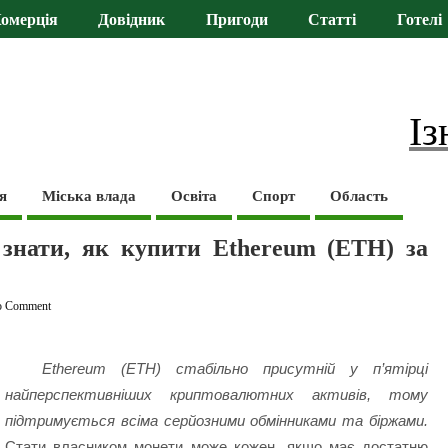
омерція
Довідник
Пригоди
Статті
Готелі
Із
я
Міська влада
Освіта
Спорт
Область
 знати, як купити Ethereum (ETH) за
o Comment
Ethereum (ETH) стабільно присутній у п’ятірці
найперспективніших криптовалютних активів, тому
підтримується всіма серйозними обмінниками та біржами.
Стати власником монети може кожен, якщо має достатню