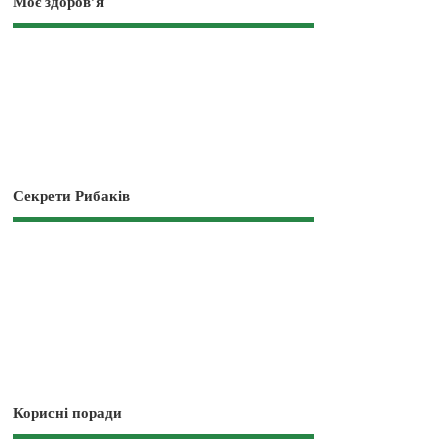
Моє здоров’я
Секрети Рибаків
Корисні поради