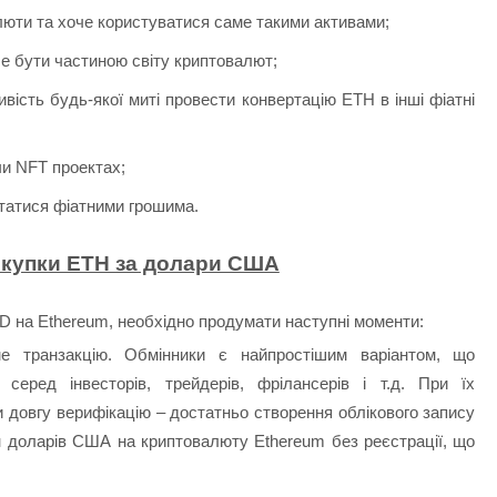
люти та хоче користуватися саме такими активами;
е бути частиною світу криптовалют;
вість будь-якої миті провести конвертацію ETH в інші фіатні
чи NFT проектах;
татися фіатними грошима.
окупки ETH за долари США
SD на Ethereum, необхідно продумати наступні моменти:
е транзакцію. Обмінники є найпростішим варіантом, що
серед інвесторів, трейдерів, фрілансерів і т.д. При їх
 довгу верифікацію – достатньо створення облікового запису
ін доларів США на криптовалюту Ethereum без реєстрації, що