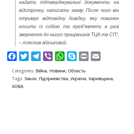
надати підтверджувальні документи на
відстрочку, написати заяву. Після чого він
отримує відповідну довідку, яку повинен
носити із собою та пред’являти в разі
звернення до нього працівників ТЦК та СП”,
– пояснив військовий.
F
T
T
Vi
W
S
Pr
E
ac
w
el
b
h
k
in
m
Categories:
Війна
,
Новини
,
Область
e
itt
e
er
at
y
t
ai
Tags:
Закон
,
Підприємства
,
Україна
,
Харківщина
,
b
er
gr
s
p
l
ХОВА
o
a
A
e
o
m
p
k
p