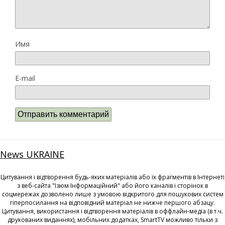
Имя
E-mail
News UKRAINE
Цитування і відтворення будь-яких матеріалів або їх фрагментів в Інтернеті
з веб-сайта "Ізюм Інформаційний" або його каналів і сторінок в
соцмережах дозволено лише з умовою відкритого для пошукових систем
гіперпосилання на відповідний матеріал не нижче першого абзацу.
Цитування, використання і відтворення матеріалів в оффлайн-медіа (в т.ч.
друкованих виданнях), мобільних додатках, SmartTV можливо тільки з