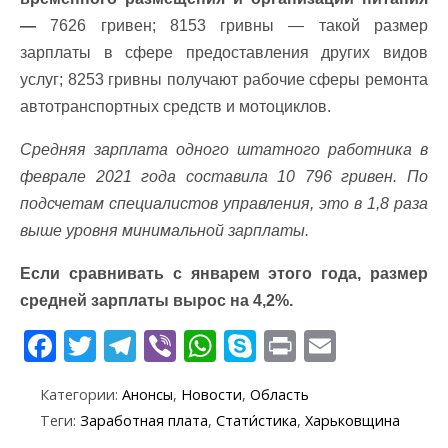
—
7626 гривен; 8153 гривны — такой размер
зарплаты в сфере предоставления других видов
услуг; 8253 гривны получают рабочие сферы ремонта
автотранспортных средств и мотоциклов.
Средняя зарплата одного штатного работника в
феврале 2021 года составила 10 796 гривен. По
подсчетам специалистов управления, это в 1,8 раза
выше уровня минимальной зарплаты.
Если сравнивать с январем этого года, размер
средней зарплаты вырос на 4,2%.
F
T
T
Vi
W
S
Pr
E
ac
w
el
b
h
k
in
m
Категории:
Анонсы
,
Новости
,
Область
e
itt
e
er
at
y
t
ai
Теги:
Заработная плата
,
Стати́стика
,
Харьковщина
b
er
gr
s
p
l