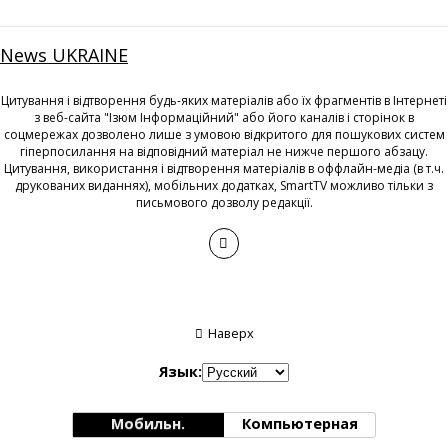
News UKRAINE
Цитування і відтворення будь-яких матеріалів або їх фрагментів в Інтернеті
з веб-сайта "Ізюм Інформаційний" або його каналів і сторінок в
соцмережах дозволено лише з умовою відкритого для пошукових систем
гіперпосилання на відповідний матеріал не нижче першого абзацу.
Цитування, використання і відтворення матеріалів в оффлайн-медіа (в т.ч.
друкованих виданнях), мобільних додатках, SmartTV можливо тільки з
письмового дозволу редакції.
Наверх
Язык:
Мобильн.
Компьютерная