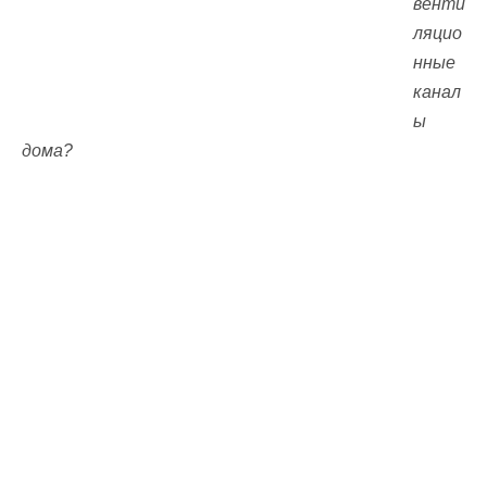
венти
ляцио
нные
канал
ы
дома?