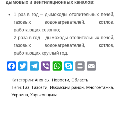
дымовых и вентиляционных каналов:
1 раз в год – дымоходы отопительных печей,
газовых водонагревателей, котлов,
работающих сезонно;
2 раза в год – дымоходы отопительных печей,
газовых водонагревателей, котлов,
работающих круглый год.
F
T
T
Vi
W
S
Pr
E
ac
w
el
b
h
k
in
m
Категории:
Анонсы
,
Новости
,
Область
e
itt
e
er
at
y
t
ai
Теги:
Газ
,
Газсети
,
Изюмский район
,
Многоэтажка
,
b
er
gr
s
p
l
Украина
,
Харьковщина
o
a
A
e
o
m
p
k
p