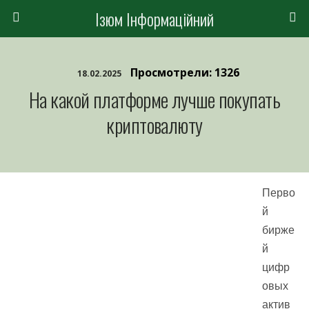
Ізюм Інформаційний
Просмотрели: 1326
18.02.2025
На какой платформе лучше покупать
криптовалюту
Перво
й
бирже
й
цифр
овых
актив