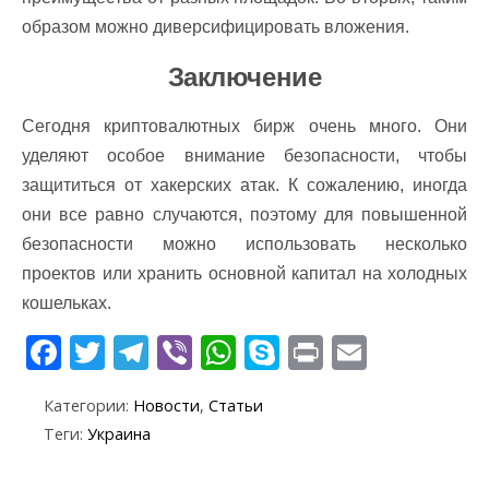
образом можно диверсифицировать вложения.
Заключение
Сегодня криптовалютных бирж очень много. Они
уделяют особое внимание безопасности, чтобы
защититься от хакерских атак. К сожалению, иногда
они все равно случаются, поэтому для повышенной
безопасности можно использовать несколько
проектов или хранить основной капитал на холодных
кошельках.
F
T
T
Vi
W
S
Pr
E
ac
w
el
b
h
k
in
m
Категории:
Новости
,
Статьи
e
itt
e
er
at
y
t
ai
Теги:
Украина
b
er
gr
s
p
l