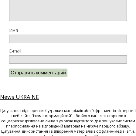
Имя
E-mail
News UKRAINE
Цитування і відтворення будь-яких матеріалів або їх фрагментів в Інтернеті
з веб-сайта "Ізюм Інформаційний" або його каналів і сторінок в
соцмережах дозволено лише з умовою відкритого для пошукових систем
гіперпосилання на відповідний матеріал не нижче першого абзацу.
Цитування, використання і відтворення матеріалів в оффлайн-медіа (в т.ч.