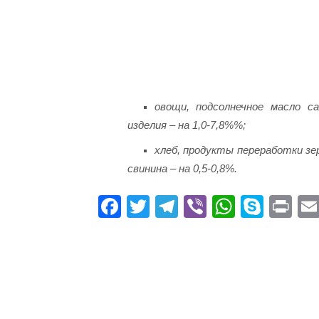
овощи, подсолнечное масло с
изделия – на 1,0-7,8%%;
хлеб, продукты переработки зе
свинина – на 0,5-0,8%.
Fa
T
Te
Vi
W
S
Pr
ce
wi
le
be
ha
ky
in
bo
tte
gr
r
ts
pe
t
ok
r
a
A
m
pp