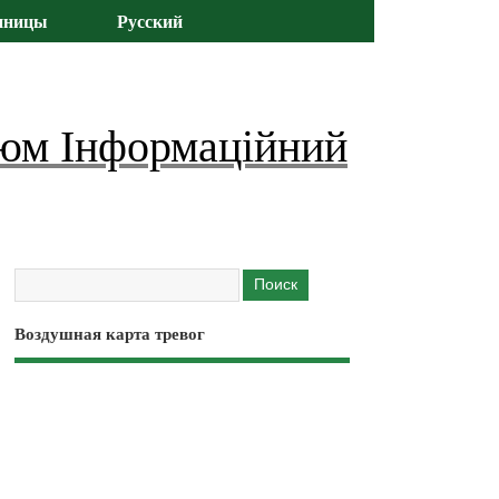
иницы
Русский
юм Інформаційний
Воздушная карта тревог