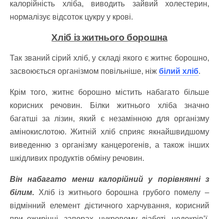
калорійність хліба, виводить зайвий холестерин,
нормалізує відсоток цукру у крові.
Хліб із житнього борошна
Так званий сірий хліб, у складі якого є житнє борошно,
засвоюється організмом повільніше, ніж
білий хліб
.
Крім того, житнє борошно містить набагато більше
корисних речовин. Білки житнього хліба значно
багатші за лізин, який є незамінною для організму
амінокислотою. Житній хліб сприяє якнайшвидшому
виведенню з організму канцерогенів, а також інших
шкідливих продуктів обміну речовин.
Він набагато менш калорійний у порівнянні з
білим.
Хліб із житнього борошна грубого помелу –
відмінний елемент дієтичного харчування, корисний
при ожирінні, запорах, цукровому діабеті, недокрів’ї.