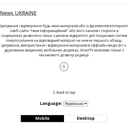
News UKRAINE
Цитування і відтворення будь-яких матеріалів або їх фрагментів в Інтернеті
з веб-сайта "Ізюм Інформаційний" або його каналів і сторінок в
соцмережах дозволено лише з умовою відкритого для пошукових систем
гіперпосилання на відповідний матеріал не нижче першого абзацу.
Цитування, використання і відтворення матеріалів в оффлайн-медіа (в т.ч.
друкованих виданнях), мобільних додатках, SmartTV можливо тільки з
письмового дозволу редакції.
Back to top
Language:
Mobile
Desktop