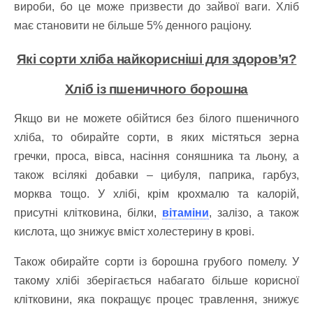
вироби, бо це може призвести до зайвої ваги. Хліб
має становити не більше 5% денного раціону.
Які сорти хліба найкорисніші для здоров’я?
Хліб із пшеничного борошна
Якщо ви не можете обійтися без білого пшеничного
хліба, то обирайте сорти, в яких містяться зерна
гречки, проса, вівса, насіння соняшника та льону, а
також всілякі добавки – цибуля, паприка, гарбуз,
морква тощо. У хлібі, крім крохмалю та калорій,
присутні клітковина, білки,
вітаміни
, залізо, а також
кислота, що знижує вміст холестерину в крові.
Також обирайте сорти із борошна грубого помелу. У
такому хлібі зберігається набагато більше корисної
клітковини, яка покращує процес травлення, знижує