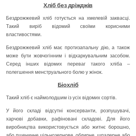
Хліб без дріжджів
Бездрожжевий хліб готується на хмелевій заквасці.
Такий виріб відомий своїми корисними
властивостями.
Бездрожжевий хліб має протизапальну дію, а також
може бути жовчогінним і відхаркувальним засобом.
Серед інших відомих переваг такого хліба –
полегшення менструального болю у жінок.
Біохліб
Такий хліб є наймолодшим із усіх відомих сортів.
У його складі відсутні консерванти, розпушувачі,
харчові добавки, рафіновані складові. Для його
виробництва використовується або житнє борошно,
або пшеничне цільнозернове, обдирне, шпалерне або