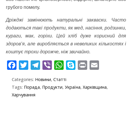
грубого помелу.
Дріжджі замінюють натуральні закваски. Часто
додаються такі продукти, як мед, насіння, родзинки,
кураги, мак, горіхи. Цей хліб дуже корисний для
здоров’я, але виробляється в невеликих кількостях і
коштує трохи дорожче, ніж звичайно.
F
T
T
Vi
W
S
Pr
E
ac
w
el
b
h
k
in
m
Categories:
Новини
,
Статті
e
itt
e
er
at
y
t
ai
Tags:
Порада
,
Продукти
,
Україна
,
Харківщина
,
b
er
gr
s
p
l
Харчування
o
a
A
e
o
m
p
k
p