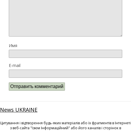
Имя
E-mail
News UKRAINE
Цитування і відтворення будь-яких матеріалів або їх фрагментів в Інтернеті
з веб-сайта "Ізюм Інформаційний" або його каналів і сторінок в