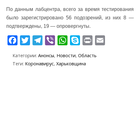
По данным лабцентра, всего за время тестирования
было зарегистрировано 56 подозрений, из них 8 —
подтверждены, 19 — опровергнуты.
F
T
T
Vi
W
S
Pr
E
ac
w
el
b
h
k
in
m
Категории:
Анонсы
,
Новости
,
Область
e
itt
e
er
at
y
t
ai
Теги:
Коронавирус
,
Харьковщина
b
er
gr
s
p
l
o
a
A
e
o
m
p
k
p