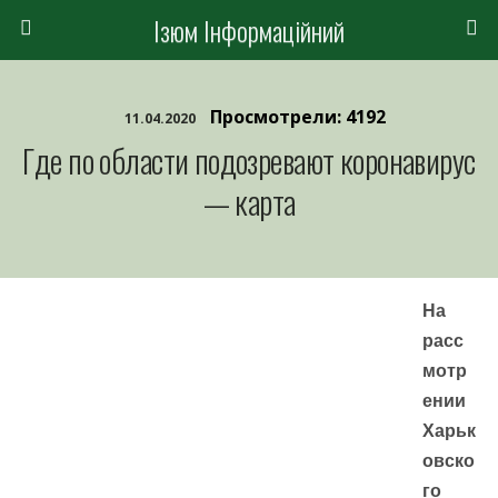
Ізюм Інформаційний
Просмотрели: 4192
11.04.2020
Где по области подозревают коронавирус
— карта
На
расс
мотр
ении
Харьк
овско
го