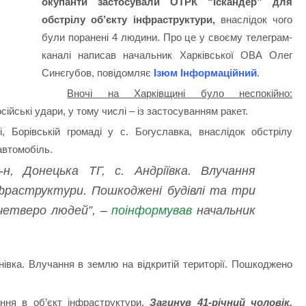
окупанти застосували ОТРК “Іскандер” для
обстрілу об’єкту інфраструктури,
внаслідок чого
були поранені 4 людини.
Про це у своєму телеграм-
каналі написав начальник Харківської ОВА Олег
Синєгубов, повідомляє
Ізюм Інформаційний
.
Вночі на Харківщині було неспокійно:
йські удари, у тому числі – із застосуванням ракет.
, Борівській громаді у с. Богуславка, внаслідок обстрілу
автомобіль.
н, Донецька ТГ, с. Андріївка. Влучання
нфраструктури. Пошкоджені будівлі та три
четверо людей”, –
поінформував
начальник
унівка. Влучання в землю на відкритій території. Пошкоджено
ння в об’єкт інфраструктури.
Загинув 41-річний чоловік.