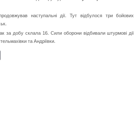
родовжував наступальні дії. Тут відбулося три бойових
ськ.
так за добу склала 16. Сили оборони відбивали штурмові дії
тельмахівки та Андріївки.
E
m
ail