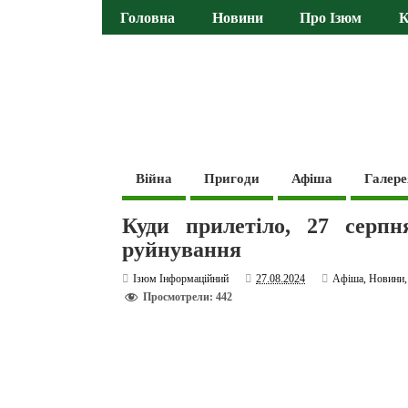
Головна
Новини
Про Ізюм
К
Війна
Пригоди
Афіша
Галере
Куди прилетіло, 27 серпн
руйнування
Ізюм Інформаційний
27.08.2024
Афіша
,
Новини
Просмотрели: 442