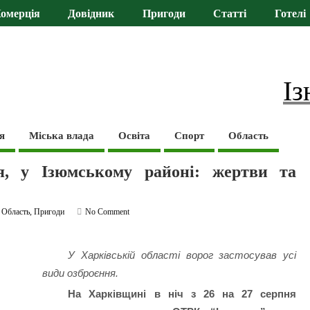
омерція
Довідник
Пригоди
Статті
Готелі
Із
я
Міська влада
Освіта
Спорт
Область
я, у Ізюмському районі: жертви та
,
Область
,
Пригоди
No Comment
У Харківській області ворог застосував усі
види озброєння.
На Харківщині в ніч з 26 на 27 серпня