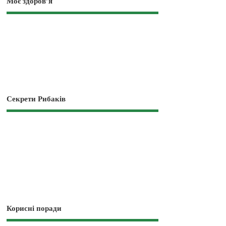
Моє здоров’я
Секрети Рибаків
Корисні поради