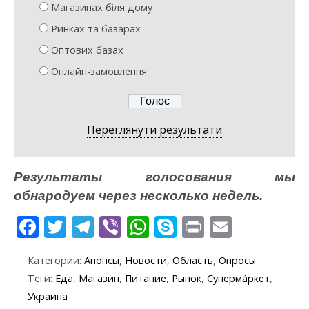
Магазинах біля дому
Ринках та базарах
Оптових базах
Онлайн-замовлення
Переглянути результати
Результаты голосования мы
обнародуем через несколько недель.
F
T
T
Vi
W
S
Pr
E
ac
w
el
b
h
k
in
m
Категории:
Анонсы
,
Новости
,
Область
,
Опросы
e
itt
e
er
at
y
t
ai
Теги:
Еда
,
Магазин
,
Питание
,
Рынок
,
Суперма́ркет
,
b
er
gr
s
p
l
Украина