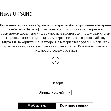
News UKRAINE
Цитування і відтворення будь-яких матеріалів або їх фрагментів в Інтернеті
з веб-сайта "Ізюм Інформаційний" або його каналів і сторінок в
соцмережах дозволено лише з умовою відкритого для пошукових систем
гіперпосилання на відповідний матеріал не нижче першого абзацу.
Цитування, використання і відтворення матеріалів в оффлайн-медіа (в т.ч.
друкованих виданнях), мобільних додатках, SmartTV можливо тільки з
письмового дозволу редакції.
Наверх
Язык:
Мобильн.
Компьютерная