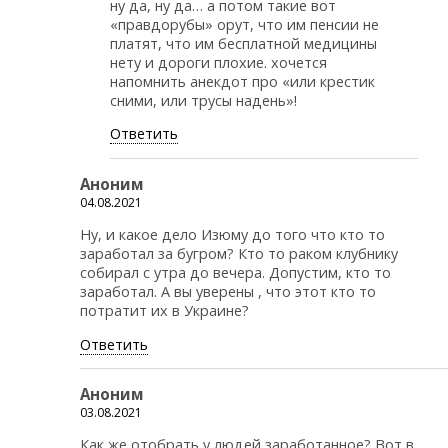
ну да, ну да… а потом такие вот
«правдорубы» орут, что им пенсии не
платят, что им бесплатной медицины
нету и дороги плохие. хочется
напомнить анекдот про «или крестик
сними, или трусы надень»!
Ответить
Аноним
04.08.2021
Ну, и какое дело Изюму до того что кто то
заработал за бугром? Кто то раком клубнику
собирал с утра до вечера. Допустим, кто то
заработал. А вы уверены , что этот кто то
потратит их в Украине?
Ответить
Аноним
03.08.2021
Как же отобрать у людей заработанное? Вот в