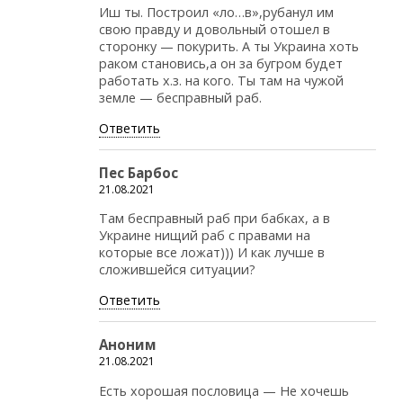
Иш ты. Построил «ло…в»,рубанул им
свою правду и довольный отошел в
сторонку — покурить. А ты Украина хоть
раком становись,а он за бугром будет
работать х.з. на кого. Ты там на чужой
земле — бесправный раб.
Ответить
Пес Барбос
21.08.2021
Там бесправный раб при бабках, а в
Украине нищий раб с правами на
которые все ложат))) И как лучше в
сложившейся ситуации?
Ответить
Аноним
21.08.2021
Есть хорошая пословица — Не хочешь