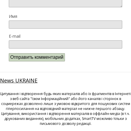
Имя
E-mail
News UKRAINE
Цитування і відтворення будь-яких матеріалів або їх фрагментів в Інтернеті
з веб-сайта "Ізюм Інформаційний" або його каналів і сторінок в
соцмережах дозволено лише з умовою відкритого для пошукових систем
гіперпосилання на відповідний матеріал не нижче першого абзацу.
Цитування, використання і відтворення матеріалів в оффлайн-медіа (в т.ч.
друкованих виданнях), мобільних додатках, SmartTV можливо тільки з
письмового дозволу редакції.