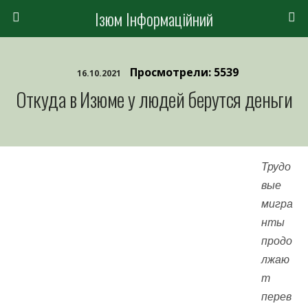
Ізюм Інформаційний
Просмотрели: 5539
16.10.2021
Откуда в Изюме у людей берутся деньги
Трудо
вые
мигра
нты
продо
лжаю
т
перев