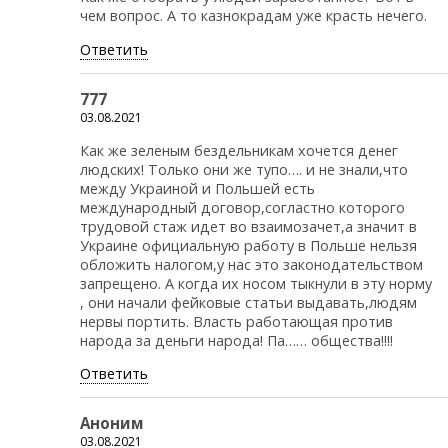
чем вопрос. А то казнокрадам уже красть нечего.
Ответить
777
03.08.2021
Как же зеленым бездельникам хочется денег
людских! Только они же тупо…. и не знали,что
между Украиной и Польшей есть
международный договор,согластно которого
трудовой стаж идет во взаимозачет,а значит в
Украине официальную работу в Польше нельзя
обложить налогом,у нас это законодательством
запрещено. А когда их носом тыкнули в эту норму
, они начали фейковые статьи выдавать,людям
нервы портить. Власть работающая против
народа за деньги народа! Па…… общества!!!!
Ответить
Аноним
03.08.2021