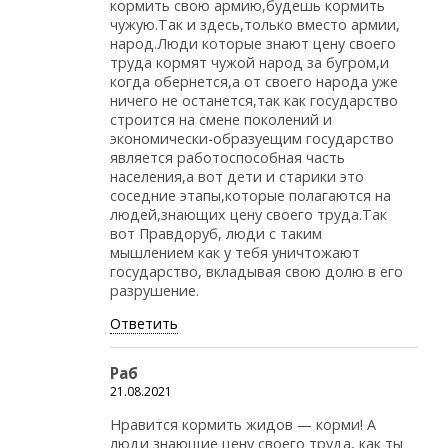
кормить свою армию,будешь кормить
чужую.Так и здесь,только вместо армии,
народ.Люди которые знают цену своего
труда кормят чужой народ за бугром,и
когда обернется,а от своего народа уже
ничего не останется,так как государство
строится на смене поколений и
экономически-образуещим государство
является работоспособная часть
населения,а вот дети и старики это
соседние этапы,которые полагаются на
людей,знающих цену своего труда.Так
вот Правдоруб, люди с таким
мышлением как у тебя уничтожают
государство, вкладывая свою долю в его
разрушение.
Ответить
Раб
21.08.2021
Нравится кормить жидов — корми! А
люди знающие цену своего труда, как ты