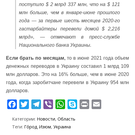
поступило $ 2 млрд 337 млн, что на $ 121
млн больше, чем в январе-июне прошлого
года — за первые шесть месяцев 2020-го
гастарбайтеры перевели домой $ 2,216
млрд», — отмечают в пресс-службе
Национального банка Украины.
Если брать по месяцам,
то в июне 2021 года объем
денежных переводов в Украину составил 1 млрд 109
млн долларов. Это на 16% больше, чем в июне 2020
года, когда заробитчане перевели в Украину 954 млн
долларов.
F
T
T
Vi
W
S
Pr
E
ac
w
el
b
h
k
in
m
Категории:
Новости
,
Область
e
itt
e
er
at
y
t
ai
Теги:
Го́род Изюм
,
Украина
b
er
gr
s
p
l