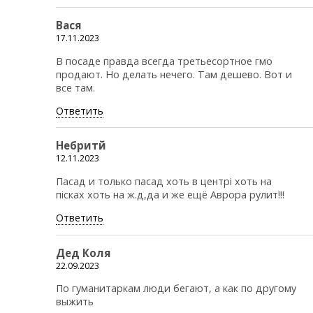
Вася
17.11.2023
В посаде правда всегда третьесортное гмо
продают. Но делать нечего. Там дешево. Вот и
все там.
Ответить
Небритй
12.11.2023
Пасад и только пасад хоть в центрi хоть на
пicках хоть на ж.д,да и же ещё Аврора рулит!!!
Ответить
Дед Коля
22.09.2023
По гуманитаркам люди бегают, а как по другому
выжить