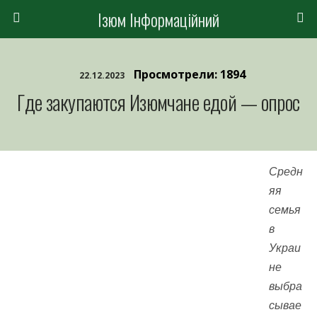
Ізюм Інформаційний
Просмотрели: 1894
22.12.2023
Где закупаются Изюмчане едой — опрос
Средн
яя
семья
в
Украи
не
выбра
сывае