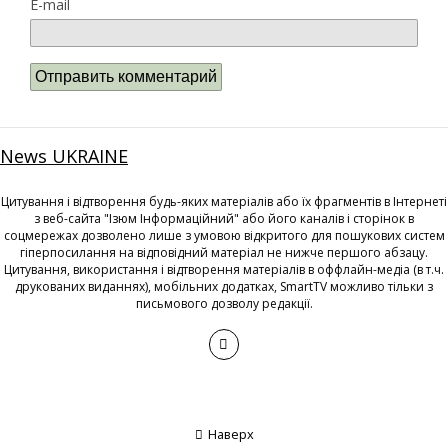
E-mail
News UKRAINE
Цитування і відтворення будь-яких матеріалів або їх фрагментів в Інтернеті
з веб-сайта "Ізюм Інформаційний" або його каналів і сторінок в
соцмережах дозволено лише з умовою відкритого для пошукових систем
гіперпосилання на відповідний матеріал не нижче першого абзацу.
Цитування, використання і відтворення матеріалів в оффлайн-медіа (в т.ч.
друкованих виданнях), мобільних додатках, SmartTV можливо тільки з
письмового дозволу редакції.
Наверх