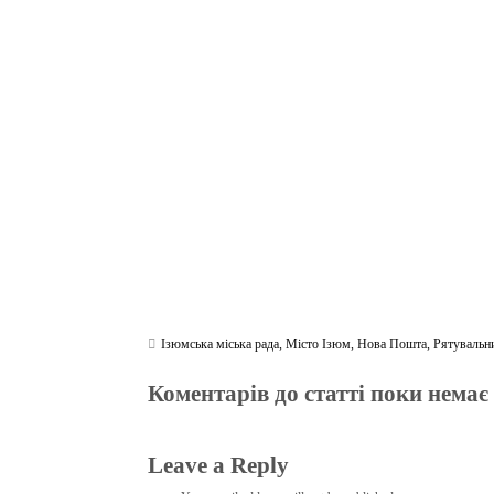
ce
wi
le
be
ha
ky
in
bo
tte
gr
r
ts
pe
t
ok
r
a
A
m
pp
Ізюмська міська рада
,
Місто Ізюм
,
Нова Пошта
,
Рятувальн
Коментарів до статті поки немає
Leave a Reply