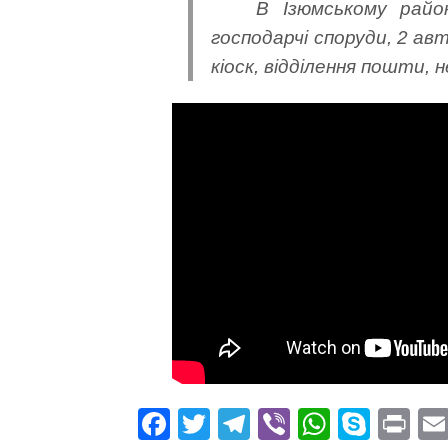
В Ізюмському райо
господарчі споруди, 2 авт
кіоск, відділення пошти, 
Fa
T
Te
Vi
W
S
Pr