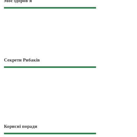
Моє здоров’я
Секрети Рибаків
Корисні поради