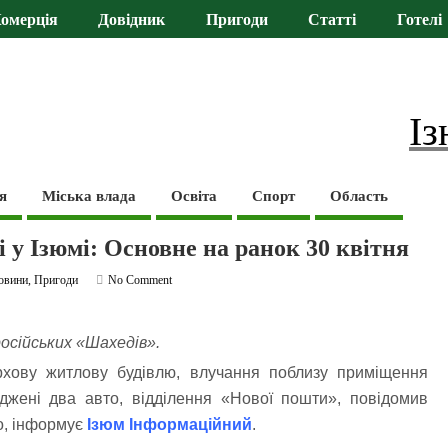
омерція
Довідник
Пригоди
Статті
Готелі
Із
я
Міська влада
Освіта
Спорт
Область
 у Ізюмі: Основне на ранок 30 квітня
овини
,
Пригоди
No Comment
осійських «Шахедів».
хову житлову будівлю, влучання поблизу приміщення
джені два авто, відділення «Нової пошти», повідомив
о, інформує
Ізюм Інформаційний
.