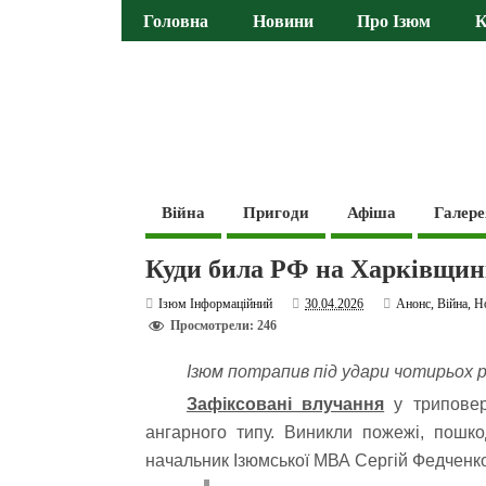
Головна
Новини
Про Ізюм
К
Війна
Пригоди
Афіша
Галере
Куди била РФ на Харківщині
Ізюм Інформаційний
30.04.2026
Анонс
,
Війна
,
Н
Просмотрели: 246
Ізюм потрапив під удари чотирьох р
Зафіксовані влучання
у триповер
ангарного типу. Виникли пожежі, пошко
начальник Ізюмської МВА Сергій Федченк