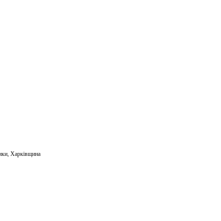
m
ail
ики
,
Харківщина