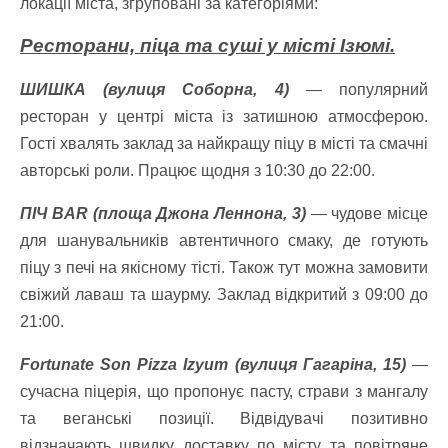
локації міста, згруповані за категоріями:
Ресторани, піца та суші у місті Ізюмі.
ШИШКА (вулиця Соборна, 4)
— популярний
ресторан у центрі міста із затишною атмосферою.
Гості хвалять заклад за найкращу піцу в місті та смачні
авторські роли. Працює щодня з 10:30 до 22:00.
ПІЧ BAR (площа Джона Леннона, 3)
— чудове місце
для шанувальників автентичного смаку, де готують
піцу з печі на якісному тісті. Також тут можна замовити
свіжий лаваш та шаурму. Заклад відкритий з 09:00 до
21:00.
Fortunate Son Pizza Izyum (вулиця Гагаріна, 15)
—
сучасна піцерія, що пропонує пасту, страви з мангалу
та веганські позиції. Відвідувачі позитивно
відзначають швидку доставку по місту та повітряне