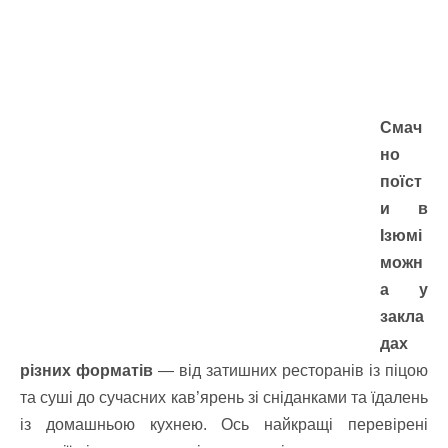
Смач
но
поїст
и в
Ізюмі
можн
а у
закла
дах
різних форматів
— від затишних ресторанів із піцою
та суші до сучасних кав’ярень зі сніданками та їдалень
із домашньою кухнею.
Ось найкращі перевірені