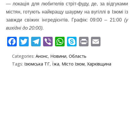
— локація для любителів стріт-фуду, де, за відгуками
містян, готують найкращу шаурму на вугіллі в Ізюмі із
завжди свіжих інгредієнтів. Графік: 09:00 – 21:00
(у
вихідні до 20:00).
F
T
T
Vi
W
S
Pr
E
ac
w
el
b
h
k
in
m
Categories:
Анонс
,
Новини
,
Область
e
itt
e
er
at
y
t
ai
Tags:
Ізюмська ТГ
,
Їжа
,
Місто Ізюм
,
Харківщина
b
er
gr
s
p
l
o
a
A
e
o
m
p
k
p