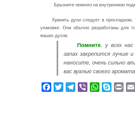
Брызните немного на внутреннюю подк
Хранить духи следует в прохладном,
упаковке. Они обычно разработаны для т
ваших духов.
Помните
, у всех на
запах закрепится лучше и 
наносите, очень сильно вл
вас вуалью своего аромата
Fa
T
Te
Vi
W
S
Pr
ce
wi
le
be
ha
ky
in
bo
tte
gr
r
ts
pe
t
ok
r
a
A
m
pp