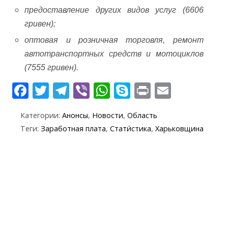
предоставление других видов услуг (6606
гривен);
оптовая и розничная торговля, ремонт
автотранспортных средств и мотоциклов
(7555 гривен).
F
T
T
Vi
W
S
Pr
E
ac
w
el
b
h
k
in
m
Категории:
Анонсы
,
Новости
,
Область
e
itt
e
er
at
y
t
ai
Теги:
Заработная плата
,
Стати́стика
,
Харьковщина
b
er
gr
s
p
l
o
a
A
e
o
m
p
k
p