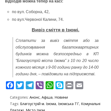
відходів можна тепер на касі:
по вул. Соборна, 42,
по вул.Червоної Калини, 74.
Вивіз сміття в Ізюмі.
Сплатити за вивіз сміття або за
обслуговування багатоквартирних
будинків можна безпосередньо в КП
“Благоустрій міста Ізюма” з 10 по 20 число
кожного місяця з 9-00 години ранку до 14-00
години дня, – повідомили на підприємстві.
F
T
T
Vi
W
S
Pr
E
ac
w
el
b
h
k
in
m
Categories:
Анонс
,
Афіша
,
Новини
e
itt
e
er
at
y
t
ai
Tags:
Благоустрій м. Ізюма
,
Ізюмська ТГ
,
Комунальні
b
er
gr
s
p
l
Платежі
,
Місто Ізюм