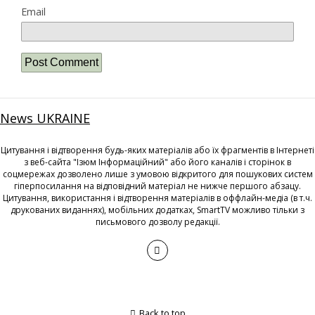
Email
News UKRAINE
Цитування і відтворення будь-яких матеріалів або їх фрагментів в Інтернеті
з веб-сайта "Ізюм Інформаційний" або його каналів і сторінок в
соцмережах дозволено лише з умовою відкритого для пошукових систем
гіперпосилання на відповідний матеріал не нижче першого абзацу.
Цитування, використання і відтворення матеріалів в оффлайн-медіа (в т.ч.
друкованих виданнях), мобільних додатках, SmartTV можливо тільки з
письмового дозволу редакції.
Back to top