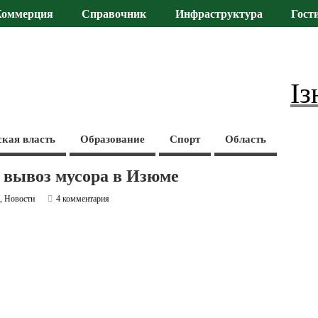
Коммерция
Справочник
Инфраструктура
Гост
Із
ская власть
Образование
Спорт
Область
а вывоз мусора в Изюме
а
,
Новости
4 комментария