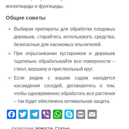
инсектициды и фунгициды.
Общие советы
Выбирая препараты для обработки плодовых
деревьев, старайтесь использовать средства,
безопасные для насекомых опылителей.
При опрыскивании кустарников и деревьев
тщательно обрабатывайте все поверхности –
ствол, вершину и приствольный круг.
Если рядом с вашим садом находятся
насаждения соседей, договоритесь о том,
чтобы одновременно обработать все растения
– так будет обеспечена оптимальная защита.
F
T
T
Vi
W
S
Pr
E
ac
w
el
b
h
k
in
m
Категории:
Новости
,
Статьи