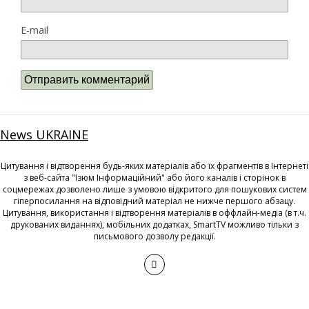
E-mail
News UKRAINE
Цитування і відтворення будь-яких матеріалів або їх фрагментів в Інтернеті
з веб-сайта "Ізюм Інформаційний" або його каналів і сторінок в
соцмережах дозволено лише з умовою відкритого для пошукових систем
гіперпосилання на відповідний матеріал не нижче першого абзацу.
Цитування, використання і відтворення матеріалів в оффлайн-медіа (в т.ч.
друкованих виданнях), мобільних додатках, SmartTV можливо тільки з
письмового дозволу редакції.