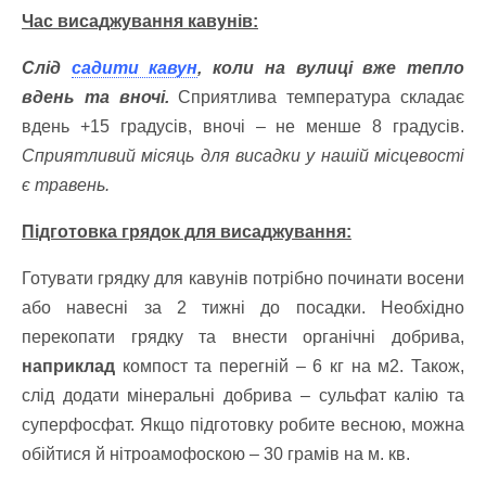
Час висаджування кавунів:
Слід
садити кавун
, коли на вулиці вже тепло
вдень та вночі.
Сприятлива температура складає
вдень +15 градусів, вночі – не менше 8 градусів.
Сприятливий місяць для висадки у нашій місцевості
є травень.
Підготовка грядок для висаджування:
Готувати грядку для кавунів потрібно починати восени
або навесні за 2 тижні до посадки. Необхідно
перекопати грядку та внести органічні добрива,
наприклад
компост та перегній – 6 кг на м2. Також,
слід додати мінеральні добрива – сульфат калію та
суперфосфат. Якщо підготовку робите весною, можна
обійтися й нітроамофоскою – 30 грамів на м. кв.