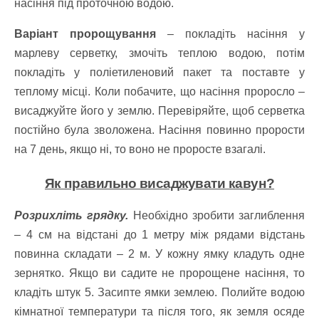
насіння під проточною водою.
Варіант пророщування
– покладіть насіння у
марлеву серветку, змочіть теплою водою, потім
покладіть у поліетиленовий пакет та поставте у
теплому місці. Коли побачите, що насіння проросло –
висаджуйте його у землю. Перевіряйте, щоб серветка
постійно була зволожена. Насіння повинно прорости
на 7 день, якщо ні, то воно не проросте взагалі.
Як правильно висаджувати кавун?
Розрихліть грядку.
Необхідно зробити заглиблення
– 4 см на відстані до 1 метру між рядами відстань
повинна складати – 2 м.
У кожну ямку кладуть одне
зернятко. Якщо ви садите не пророщене насіння, то
кладіть штук 5.
Засипте ямки землею.
Полийте водою
кімнатної температури та після того, як земля осяде