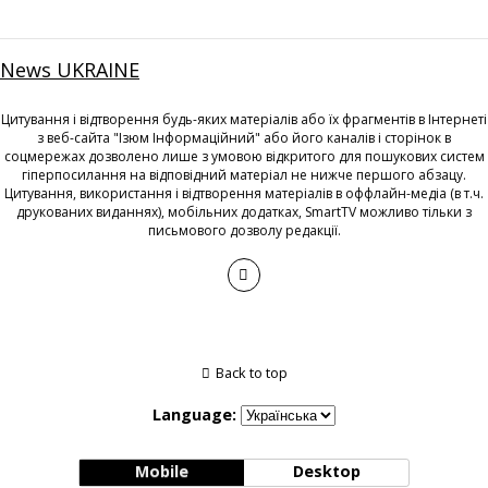
News UKRAINE
Цитування і відтворення будь-яких матеріалів або їх фрагментів в Інтернеті
з веб-сайта "Ізюм Інформаційний" або його каналів і сторінок в
соцмережах дозволено лише з умовою відкритого для пошукових систем
гіперпосилання на відповідний матеріал не нижче першого абзацу.
Цитування, використання і відтворення матеріалів в оффлайн-медіа (в т.ч.
друкованих виданнях), мобільних додатках, SmartTV можливо тільки з
письмового дозволу редакції.
Back to top
Language:
Mobile
Desktop