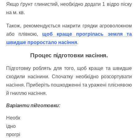
Якщо ґрунт глинистий, необхідно додати 1 відро піску
на м. кв.
Також, рекомендується накрити грядки агроволокном
або плівкою,
щоб краще прогрілась земля та
швидше проростало насіння
.
Процес підготовки насіння.
Підготовку роблять для того, щоб краще та швидше
сходили насінини. Спочатку необхідно розсортувати
насіння. Приберіть пошкодженні та уражені пліснявою
й гниллю насіння.
Варіанти підготовки:
Необх
ідно
прогрі