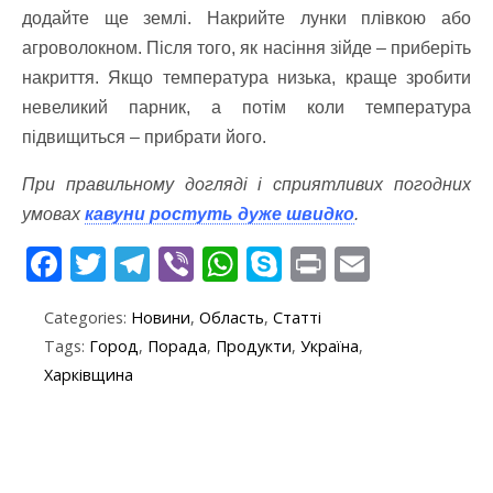
додайте ще землі.
Накрийте лунки плівкою або
агроволокном. Після того, як насіння зійде – приберіть
накриття.
Якщо температура низька, краще зробити
невеликий парник, а потім коли температура
підвищиться – прибрати його.
При правильному догляді і сприятливих погодних
умовах
кавуни ростуть дуже швидко
.
F
T
T
Vi
W
S
Pr
E
ac
w
el
b
h
k
in
m
Categories:
Новини
,
Область
,
Статті
e
itt
e
er
at
y
t
ai
Tags:
Город
,
Порада
,
Продукти
,
Україна
,
b
er
gr
s
p
l
Харківщина
o
a
A
e
o
m
p
k
p