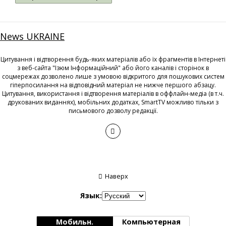
News UKRAINE
Цитування і відтворення будь-яких матеріалів або їх фрагментів в Інтернеті
з веб-сайта "Ізюм Інформаційний" або його каналів і сторінок в
соцмережах дозволено лише з умовою відкритого для пошукових систем
гіперпосилання на відповідний матеріал не нижче першого абзацу.
Цитування, використання і відтворення матеріалів в оффлайн-медіа (в т.ч.
друкованих виданнях), мобільних додатках, SmartTV можливо тільки з
письмового дозволу редакції.
Наверх
Язык:
Мобильн.
Компьютерная