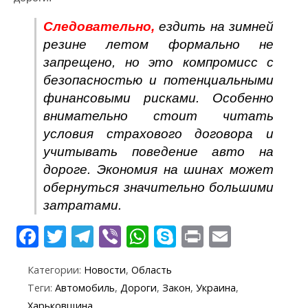
Следовательно,
ездить на зимней
резине летом формально не
запрещено, но это компромисс с
безопасностью и потенциальными
финансовыми рисками. Особенно
внимательно стоит читать
условия страхового договора и
учитывать поведение авто на
дороге. Экономия на шинах может
обернуться значительно большими
затратами.
F
T
T
Vi
W
S
Pr
E
ac
w
el
b
h
k
in
m
Категории:
Новости
,
Область
e
itt
e
er
at
y
t
ai
Теги:
Автомобиль
,
Дороги
,
Закон
,
Украина
,
b
er
gr
s
p
l
Харьковщина