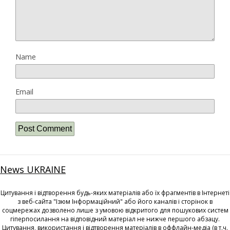
Name
Email
News UKRAINE
Цитування і відтворення будь-яких матеріалів або їх фрагментів в Інтернеті
з веб-сайта "Ізюм Інформаційний" або його каналів і сторінок в
соцмережах дозволено лише з умовою відкритого для пошукових систем
гіперпосилання на відповідний матеріал не нижче першого абзацу.
Цитування, використання і відтворення матеріалів в оффлайн-медіа (в т.ч.