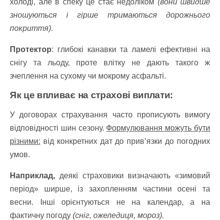
холоді, але в спеку це стає недоліком
(вони швидше
зношуються і гірше тримаються дорожнього
покриття).
Протектор
: глибокі канавки та ламелі ефективні на
снігу та льоду, проте влітку не дають такого ж
зчеплення на сухому чи мокрому асфальті.
Як це впливає на страхові виплати:
У договорах страхування часто прописують вимогу
відповідності шин сезону.
Формулювання можуть бути
різними:
від конкретних дат до прив’язки до погодних
умов.
Наприклад,
деякі страховики визначають «зимовий
період» ширше, із захопленням частини осені та
весни. Інші орієнтуються не на календар, а на
фактичну погоду
(сніг, ожеледиця, мороз).