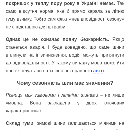
покришок у теплу пору року в Україні немає.
Так
само відсутня норма, яка б прямо карала за літню
гуму взимку. Тобто сам факт «невідповідності сезону»
не є підставою для штрафу.
Однак це не означає повну безкарність.
Якщо
станеться аварія, і буде доведено, що саме шини
вплинули на її виникнення, водія можуть притягнути
до відповідальності. У такому випадку мова може йти
про експлуатацію технічно несправного
авто
.
Чому сезонність шин має значення?
Різниця між зимовими і літніми шинами
– не лише
умовна. Вона закладена у двох ключових
характеристиках.
Склад гуми
: зимові шини залишаються м’якими на