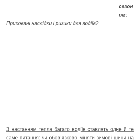
сезон
ом:
Приховані наслідки і ризики для водіїв?
З настанням тепла багато водіїв ставлять одне й те
саме питання:
чи обов’язково міняти зимові шини на