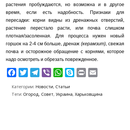
растения пробуждаются, но возможна и в другое
время, если есть надобность. Признаки для
пересадки: корни видны из дренажных отверстий,
растение перестало расти, или почва слишком
плотная/засоленная. Для процесса нужен новый
горшок на 2-4 см больше, дренаж
(керамзит)
, свежая
почва и осторожное обращение с корнями, которое
надо осмотреть и обрезать поврежденное.
F
T
T
Vi
W
S
Pr
E
ac
w
el
b
h
k
in
m
Категории:
Новости
,
Статьи
e
itt
e
er
at
y
t
ai
Теги:
Огород
,
Совет
,
Украина
,
Харьковщина
b
er
gr
s
p
l
o
a
A
e
o
m
p
k
p