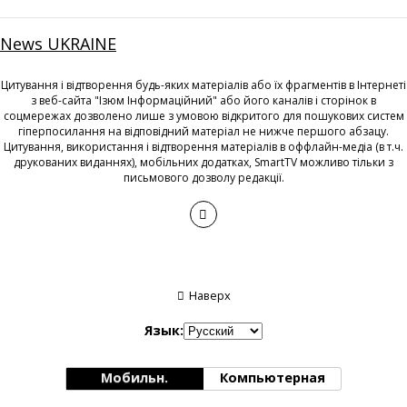
News UKRAINE
Цитування і відтворення будь-яких матеріалів або їх фрагментів в Інтернеті
з веб-сайта "Ізюм Інформаційний" або його каналів і сторінок в
соцмережах дозволено лише з умовою відкритого для пошукових систем
гіперпосилання на відповідний матеріал не нижче першого абзацу.
Цитування, використання і відтворення матеріалів в оффлайн-медіа (в т.ч.
друкованих виданнях), мобільних додатках, SmartTV можливо тільки з
письмового дозволу редакції.
Наверх
Язык:
Мобильн.
Компьютерная