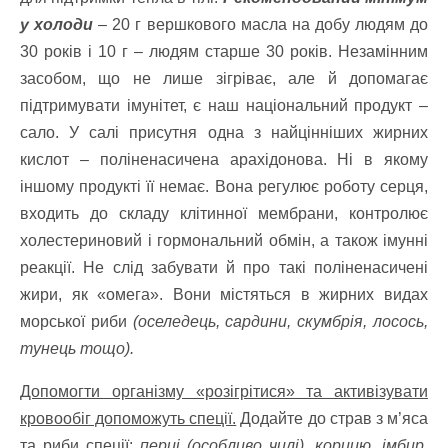
у холоди
– 20 г вершкового масла на добу людям до
30 років і 10 г – людям старше 30 років. Незамінним
засобом, що не лише зігріває, але й допомагає
підтримувати імунітет, є наш національний продукт –
сало. У салі присутня одна з найцінніших жирних
кислот – поліненасичена арахідонова. Ні в якому
іншому продукті її немає. Вона регулює роботу серця,
входить до складу клітинної мембрани, контролює
холестериновий і гормональний обмін, а також імунні
реакції. Не слід забувати й про такі поліненасичені
жири, як «омега». Вони містяться в жирних видах
морської риби
(оселедець, сардини, скумбрія, лосось,
тунець тощо).
Допомогти організму «розігрітися» та активізувати
кровообіг допоможуть спеції.
Додайте до страв з м’яса
та риби спеції:
перці (особливо чилі), корицю, імбир,