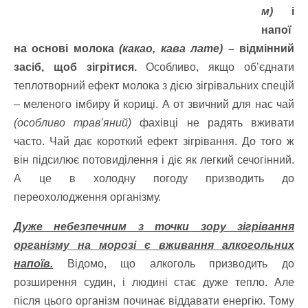
м)
і
напої
на основі молока
(какао, кава лате)
– відмінний
засіб, щоб зігрітися.
Особливо, якщо об’єднати
теплотворний ефект молока з дією зігрівальних спецій
– меленого імбиру й кориці. А от звичний для нас чай
(особливо трав’яний)
фахівці не радять вживати
часто. Чай дає короткий ефект зігрівання. До того ж
він підсилює потовиділення і діє як легкий сечогінний.
А це в холодну погоду призводить до
переохолодження організму.
Дуже небезпечним з точки зору зігрівання
організму на морозі є вживання алкогольних
напоїв.
Відомо, що алкоголь призводить до
розширення судин, і людині стає дуже тепло. Але
після цього організм починає віддавати енергію. Тому