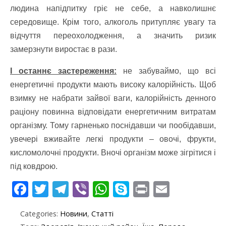
людина напідпитку гріє не себе, а навколишнє
середовище. Крім того, алкоголь притупляє увагу та
відчуття переохолодження, а значить ризик
замерзнути виростає в рази.
І останнє застереження:
не забуваймо, що всі
енергетичні продукти мають високу калорійність. Щоб
взимку не набрати зайвої ваги, калорійність денного
раціону повинна відповідати енергетичним витратам
організму. Тому гарненько поснідавши чи пообідавши,
увечері вживайте легкі продукти – овочі, фрукти,
кисломолочні продукти. Вночі організм може зігрітися і
під ковдрою.
F
T
T
Vi
W
S
Pr
E
ac
w
el
b
h
k
in
m
Categories:
Новини
,
Статті
e
itt
e
er
at
y
t
ai