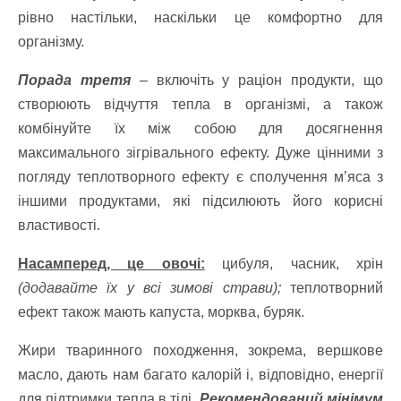
рівно настільки, наскільки це комфортно для
організму.
Порада третя
– включіть у раціон продукти, що
створюють відчуття тепла в організмі, а також
комбінуйте їх між собою для досягнення
максимального зігрівального ефекту. Дуже цінними з
погляду теплотворного ефекту є сполучення м’яса з
іншими продуктами, які підсилюють його корисні
властивості.
Насамперед, це овочі:
цибуля, часник, хрін
(додавайте їх у всі зимові страви);
теплотворний
ефект також мають капуста, морква, буряк.
Жири тваринного походження, зокрема, вершкове
масло, дають нам багато калорій і, відповідно, енергії
для підтримки тепла в тілі.
Рекомендований мінімум