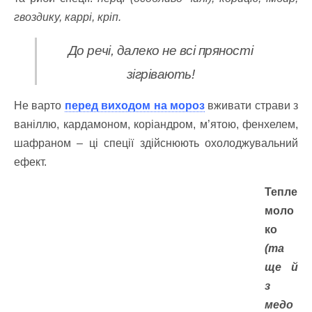
гвоздику, каррі, кріп.
До речі, далеко не всі пряності
зігрівають!
Не варто
перед виходом на мороз
вживати страви з
ваніллю, кардамоном, коріандром, м’ятою, фенхелем,
шафраном – ці спеції здійснюють охолоджувальний
ефект.
Тепле
моло
ко
(та
ще й
з
медо