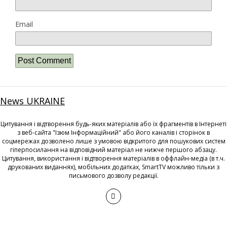
Email
News UKRAINE
Цитування і відтворення будь-яких матеріалів або їх фрагментів в Інтернеті
з веб-сайта "Ізюм Інформаційний" або його каналів і сторінок в
соцмережах дозволено лише з умовою відкритого для пошукових систем
гіперпосилання на відповідний матеріал не нижче першого абзацу.
Цитування, використання і відтворення матеріалів в оффлайн-медіа (в т.ч.
друкованих виданнях), мобільних додатках, SmartTV можливо тільки з
письмового дозволу редакції.