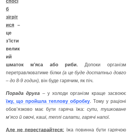
спосі
б
зігріт
ися
–
це
з’їсти
велик
ий
шматок м’яса або риби.
Допоки організм
перетравлюватиме білки
(а це буде достатньо довго
– до 8-9 годин),
він буде гарячим, як піч.
Порада друга
– у холоди організм краще засвоює
їжу, що пройшла теплову обробку
. Тому у раціоні
обов’язково має бути гаряча їжа:
супи, тушковане
м’ясо й овочі, каші, теплі салати, гарячі напої.
Але не перестарайтеся:
їжа повинна бути гарячою