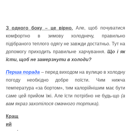
З одного боку – це вірно.
Але, щоб почуватися
комфортно в зимову холоднечу, правильно
підібраного теплого одягу не завжди достатньо. Тут на
допомогу приходить правильне харчування.
Що і як
їсти, щоб не замерзнути в холоди?
Перша порада
– перед виходом на вулицю в холодну
погоду необхідно добре поїсти. Чим нижча
температура «за бортом», тим калорійнішим має бути
саме цей прийом їжі. Але їсти потрібно не будь-що
(а
вам якраз захотілося смачного тортика).
Кращ
ий