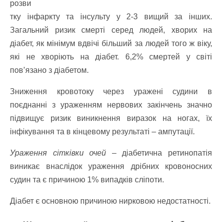
розви
тку інфаркту та інсульту у 2-3 вищий за інших.
Загальний ризик смерті серед людей, хворих на
діабет, як мінімум вдвічі більший за людей того ж віку,
які не хворіють на діабет. 6,2% cмертей у світі
пов’язано з діабетом.
Зниження кровотоку через уражені судини в
поєднанні з ураженням нервових закінчень значно
підвищує ризик виникнення виразок на ногах, їх
інфікування та в кінцевому результаті – ампутації.
Ураження сітківки очей
– діабетична ретинопатія
виникає внаслідок ураження дрібних кровоносних
судин та є причиною 1% випадків сліпоти.
Діабет є основною причиною нирковою недостатності.