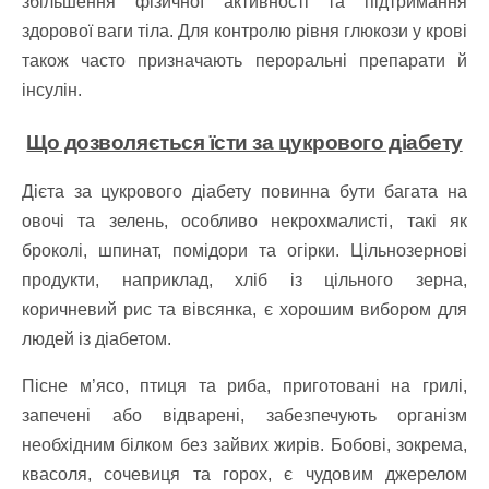
збільшення фізичної активності та підтримання
здорової ваги тіла. Для контролю рівня глюкози у крові
також часто призначають пероральні препарати й
інсулін.
Що дозволяється їсти за цукрового діабету
Дієта за цукрового діабету повинна бути багата на
овочі та зелень, особливо некрохмалисті, такі як
броколі, шпинат, помідори та огірки. Цільнозернові
продукти, наприклад, хліб із цільного зерна,
коричневий рис та вівсянка, є хорошим вибором для
людей із діабетом.
Пісне м’ясо, птиця та риба, приготовані на грилі,
запечені або відварені, забезпечують організм
необхідним білком без зайвих жирів. Бобові, зокрема,
квасоля, сочевиця та горох, є чудовим джерелом