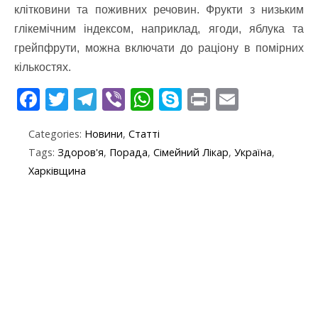
клітковини та поживних речовин. Фрукти з низьким
глікемічним індексом, наприклад, ягоди, яблука та
грейпфрути, можна включати до раціону в помірних
кількостях.
F
T
T
Vi
W
S
Pr
E
ac
w
el
b
h
k
in
m
Categories:
Новини
,
Статті
e
itt
e
er
at
y
t
ai
Tags:
Здоров'я
,
Порада
,
Сімейний Лікар
,
Україна
,
b
er
gr
s
p
l
Харківщина
o
a
A
e
o
m
p
k
p