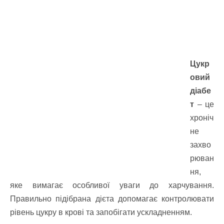
Цукр
овий
діабе
т
– це
хроніч
не
захво
рюван
ня,
яке вимагає особливої уваги до харчування.
Правильно підібрана дієта допомагає контролювати
рівень цукру в крові та запобігати ускладненням.