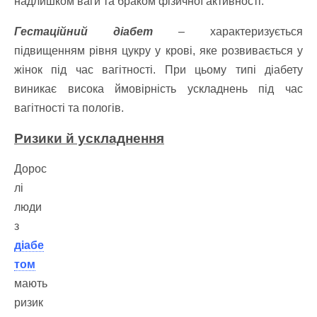
надлишком ваги та браком фізичної активності.
Гестаційний діабет
– характеризується
підвищенням рівня цукру у крові, яке розвивається у
жінок під час вагітності. При цьому типі діабету
виникає висока ймовірність ускладнень під час
вагітності та пологів.
Ризики й ускладнення
Дорос
лі
люди
з
діабе
том
мають
ризик