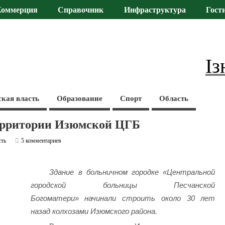
Коммерция
Справочник
Инфраструктура
Гост
Із
ская власть
Образование
Спорт
Область
 территории Изюмской ЦГБ
сть
5 комментариев
Здание в больничном городке «Центральной
городской больницы Песчанской
Богоматери»
начинали строить около 30 лет
назад колхозами Изюмского района.