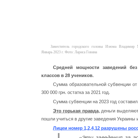
Заместитель городского головы Изюма Владимир 
Январь 2023 г. Фото: Лариса Говина
Средней мощности заведений без 
классов в 28 учеников.
Сумма образовательной субвенции от г
300 000 грн. остатка за 2021 год.
Сумма субвенции на 2023 год составила 
Это горькая правда,
деньги выделяютс
пошли учиться в другие заведения Украины и
Лицеи номер 1,2,4,12 разрушены росс
«Эти заведения за г