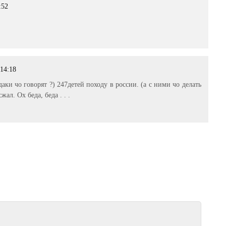
:52
 14:18
родаки чо говорят ?) 247детей походу в россии. (а с ними чо делать
ал. Ох беда, беда . . .