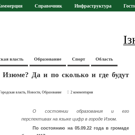
Коммерция
Справочник
Инфраструктура
Гост
Із
ская власть
Образование
Спорт
Область
в Изюме? Да и по сколько и где будут
Городская власть
,
Новости
,
Образование
2 комментария
О состоянии образования и его
перспективах на языке цифр в городе Изюм.
По состоянию на 05.09.22 года в громаде