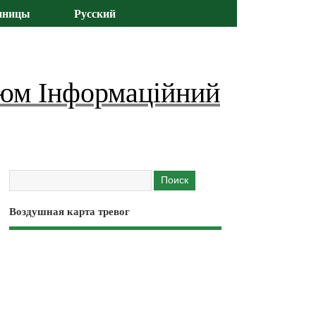
иницы
Русский
юм Інформаційний
Воздушная карта тревог