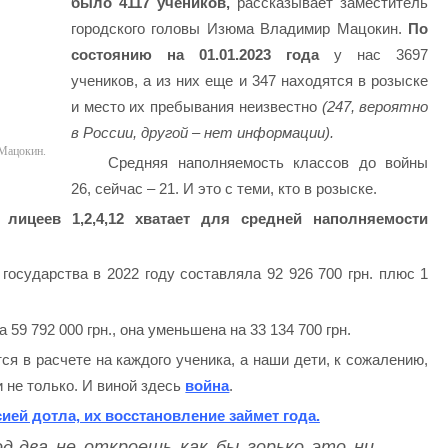
было 4117 учеников,
рассказывает заместитель
городского головы Изюма Владимир Мацокин.
По
состоянию на 01.01.2023 года
у нас 3697
учеников, а из них еще и 347 находятся в розыске
и место их пребывания неизвестно
(247, вероятно
в России, другой – нет информации).
Мацокин.
Средняя наполняемость классов до войны
26, сейчас – 21. И это с теми, кто в розыске.
лицеев 1,2,4,12 хватает для средней наполняемости
осударства в 2022 году составляла 92 926 700 грн. плюс 1
59 792 000 грн., она уменьшена на 33 134 700 грн.
я в расчете на каждого ученика, а наши дети, к сожалению,
 не только. И виной здесь
война
.
ией дотла, их восстановление займет года.
од-два не откроешь как бы горько это ни