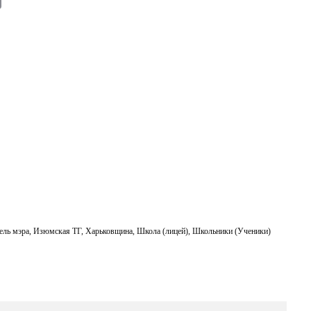
m
ail
ель мэра
,
Изюмская ТГ
,
Харьковщина
,
Школа (лицей)
,
Школьники (Ученики)